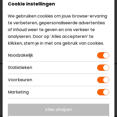
Meer informatie nodig?
Cookie instellingen
Heb je meer informatie nodig over dit product?
We gebruiken cookies om jouw browse-ervaring
Neem dan
contact
met ons op of kom langs in één
te verbeteren, gepersonaliseerde advertenties
van
onze winkels
in Breda, Capelle aan den IJssel,
of inhoud weer te geven en ons verkeer te
Eindhoven, Vianen of Apeldoorn. In de winkels kun je
analyseren. Door op ‘Alles accepteren’ te
het product bekijken & passen en staan onze
klikken, stem je in met ons gebruik van cookies.
verkoopmedewerkers voor je klaar met advies.
Bekijk ook onze
andere thermobroeken
.
Noodzakelijk
Statistieken
Specificaties
Voorkeuren
Naam
Core 2 Thermobroek
Marketing
Model
141666
Merk
REV'IT!
Kleur
Zwart
Alles afwijzen