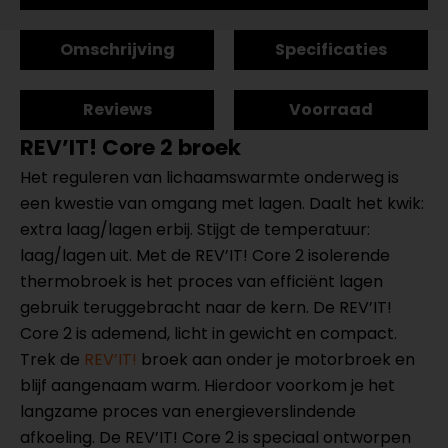
Omschrijving
Specificaties
Reviews
Voorraad
REV’IT! Core 2 broek
Het reguleren van lichaamswarmte onderweg is
een kwestie van omgang met lagen. Daalt het kwik:
extra laag/lagen erbij. Stijgt de temperatuur:
laag/lagen uit. Met de REV’IT! Core 2 isolerende
thermobroek is het proces van efficiënt lagen
gebruik teruggebracht naar de kern. De REV’IT!
Core 2 is ademend, licht in gewicht en compact.
Trek de
REV’IT!
broek aan onder je motorbroek en
blijf aangenaam warm. Hierdoor voorkom je het
langzame proces van energieverslindende
afkoeling. De REV’IT! Core 2 is speciaal ontworpen