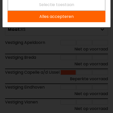
Selectie toestaan
Voorraad
Alles accepteren
Maat:
XS
Vestiging Apeldoorn
Niet op voorraad
Vestiging Breda
Niet op voorraad
Vestiging Capelle a/d IJssel
Beperkte voorraad
Vestiging Eindhoven
Niet op voorraad
Vestiging Vianen
Niet op voorraad