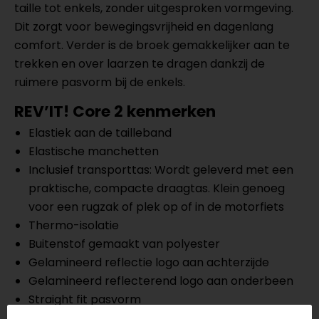
taille tot enkels, zonder uitgesproken vormgeving.
Dit zorgt voor bewegingsvrijheid en dagenlang
comfort. Verder is de broek gemakkelijker aan te
trekken en over laarzen te dragen dankzij de
ruimere pasvorm bij de enkels.
REV’IT! Core 2 kenmerken
Elastiek aan de tailleband
Elastische manchetten
Inclusief transporttas: Wordt geleverd met een
praktische, compacte draagtas. Klein genoeg
voor een rugzak of plek op of in de motorfiets
Thermo-isolatie
Buitenstof gemaakt van polyester
Gelamineerd reflectie logo aan achterzijde
Gelamineerd reflecterend logo aan onderbeen
Straight fit pasvorm