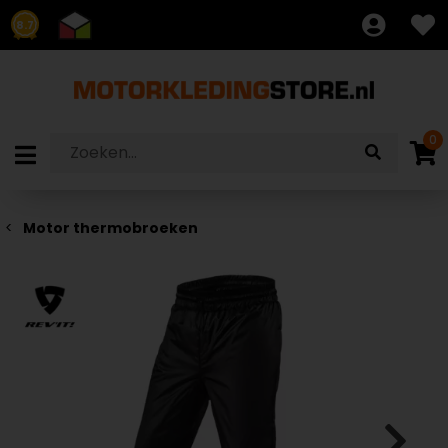
8.7
0
Motor thermobroeken