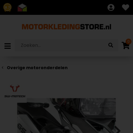
8.7
0
Overige motoronderdelen