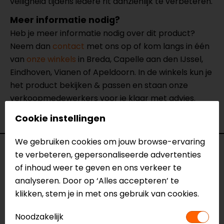
veiligheid tijdens iedere rit aanzienlijk te verbeteren.
Meer informatie nodig?
Heb je meer informatie nodig over dit product?
Neem dan
contact
met ons op of kom langs in één
van
onze winkels
in Breda, Capelle aan den IJssel,
Eindhoven, Vianen of Apeldoorn. In de winkels kun je
het product bekijken & passen en staan onze
verkoopmedewerkers voor je klaar met advies.
Bekijk onze andere
motoronderdelen.
Cookie instellingen
We gebruiken cookies om jouw browse-ervaring
Specificaties
te verbeteren, gepersonaliseerde advertenties
of inhoud weer te geven en ons verkeer te
Naam
MONTAGESET HAWK LIGHT KIT, BMW F
analyseren. Door op ‘Alles accepteren’ te
800 GS ('12-)
klikken, stem je in met ons gebruik van cookies.
Model
NSW.07.004.10300/B
Noodzakelijk
Merk
SW-Motech