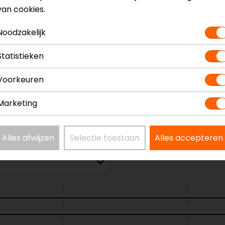
van cookies.
Noodzakelijk
raalhelm
Model
Kleur
Statistieken
Kinbandsluiting
Pinlock
Voorkeuren
Geïntegreerd zonn
Marketing
Alles afwijzen
Selectie toestaan
Alles accepteren