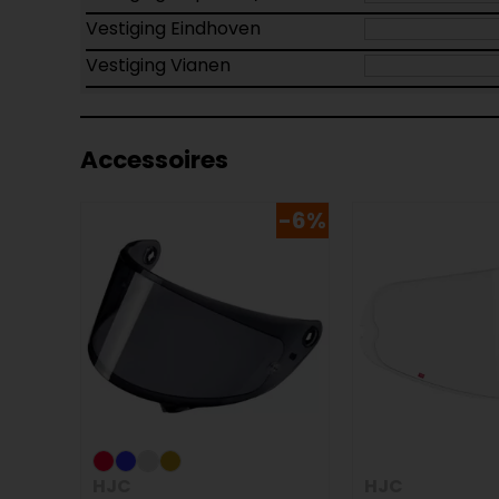
Vestiging Eindhoven
Vestiging Vianen
Accessoires
-6%
HJC
HJC