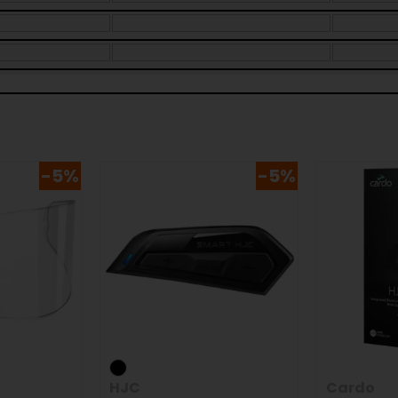
-5%
-5%
HJC
Cardo