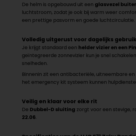
De helm is opgebouwd uit een
glasvezel buit
luchtstroom, zodat je ook bij warm weer comfort
een prettige pasvorm en goede luchtcirculatie.
Volledig uitgerust voor dagelijks gebrui
Je krijgt standaard een
helder vizier en een Pi
geïntegreerde zonnevizier kun je snel schakelen 
snelheden.
Binnenin zit een antibacteriële, uitneembare en 
het emergency kit systeem kunnen hulpdiensten
Veilig en klaar voor elke rit
De
Dubbel-D sluiting
zorgt voor een stevige, 
22.06
.