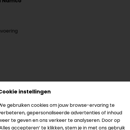
ai Namco
nvoering
Cookie instellingen
? Neem dan
contact
met ons op of kom langs in één van
o
We gebruiken cookies om jouw browse-ervaring te
kun je het product bekijken & passen en staan onze verko
verbeteren, gepersonaliseerde advertenties of inhoud
weer te geven en ons verkeer te analyseren. Door op
‘Alles accepteren’ te klikken, stem je in met ons gebruik