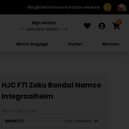
Blog
Klantenservice
Onze winkels
8.7
0
Mijn winkel
Motor bagage
Outlet
Merken
HJC F71 Zaku Bandai Namco
Integraalhelm
Wat is mijn maat?
Maat:
M
5 tot 7 werkdagen