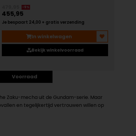
479,95
-5%
455,95
Je bespaart 24,00 + gratis verzending
In winkelwagen
Bekijk winkelvoorraad
Voorraad
che Zaku-mecha uit de Gundam-serie. Maar
opvallen en tegelijkertijd vertrouwen willen op