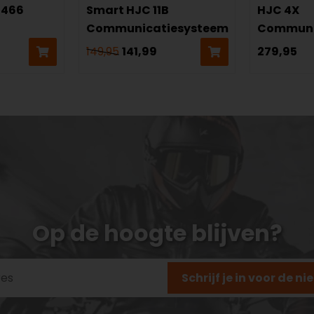
S466
Smart HJC 11B
HJC 4X
Communicatiesysteem
Communi
149,95
141,99
279,95
Op de hoogte blijven?
Schrijf je in voor de n