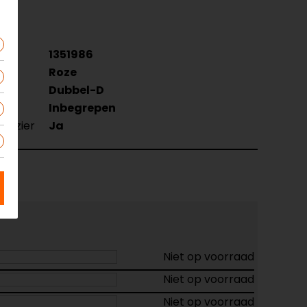
1351986
Roze
Dubbel-D
Inbegrepen
evizier
Ja
Niet op voorraad
Niet op voorraad
Niet op voorraad