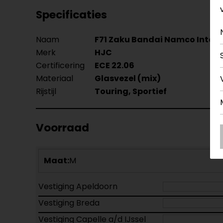
Specificaties
Naam
F71 Zaku Bandai Namco Integ
Merk
HJC
Certificering
ECE 22.06
Materiaal
Glasvezel (mix)
Rijstijl
Touring, Sportief
Voorraad
Maat:
M
Vestiging Apeldoorn
Vestiging Breda
Vestiging Capelle a/d IJssel