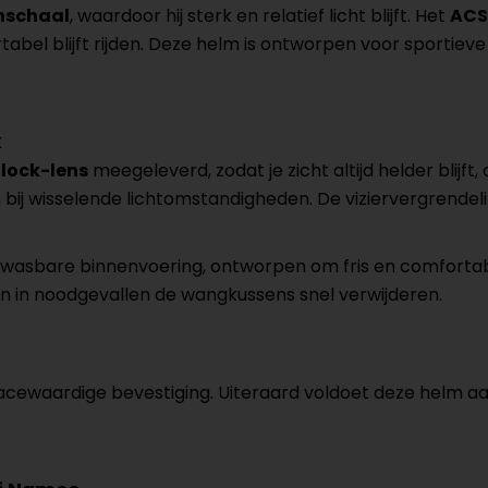
enschaal
, waardoor hij sterk en relatief licht blijft. Het
ACS
abel blijft rijden. Deze helm is ontworpen voor sportiev
k
nlock-lens
meegeleverd, zodat je zicht altijd helder blijft,
bij wisselende lichtomstandigheden. De viziervergrendelin
wasbare binnenvoering, ontworpen om fris en comfortabel t
 in noodgevallen de wangkussens snel verwijderen.
racewaardige bevestiging. Uiteraard voldoet deze helm a