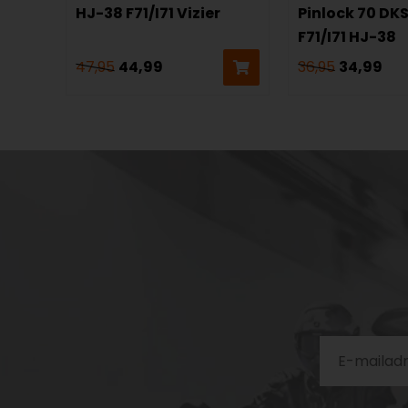
HJ-38 F71/I71 Vizier
Pinlock 70 DK
F71/I71 HJ-38
47,95
44,99
36,95
34,99