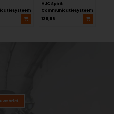
HJC Spirit
catiesysteem
Communicatiesysteem
139,95
ieuwsbrief