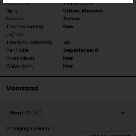
Materiaal
Textiel, Leer
Rijstijl
Urban, Klassiek
Seizoen
Zomer
Thermovoering
Nee
Ja/Nee
Touch tip aanwezig
Ja
Ventilatie
Geperforeerd
Vizier wisser
Nee
Waterdicht
Nee
Voorraad
Maat:
T11 (XL)
Vestiging Apeldoorn