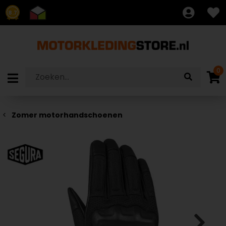
8.7
0
Zomer motorhandschoenen