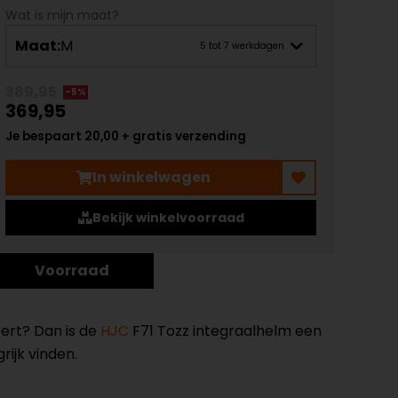
Wat is mijn maat?
Maat:
M
5 tot 7 werkdagen
389,95
-5%
369,95
Je bespaart 20,00 + gratis verzending
In winkelwagen
Bekijk winkelvoorraad
Voorraad
ert? Dan is de
HJC
F71 Tozz integraalhelm een
rijk vinden.