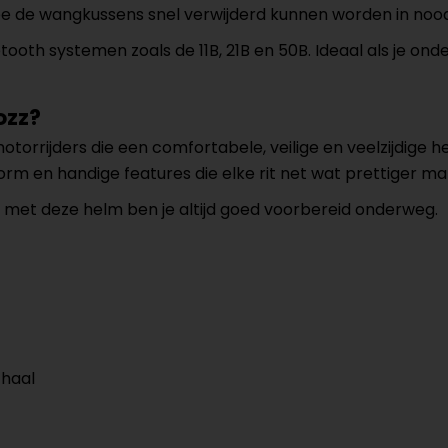
 de wangkussens snel verwijderd kunnen worden in noods
oth systemen zoals de 11B, 21B en 50B. Ideaal als je ond
ozz?
otorrijders die een comfortabele, veilige en veelzijdige 
orm en handige features die elke rit net wat prettiger ma
t, met deze helm ben je altijd goed voorbereid onderweg.
chaal