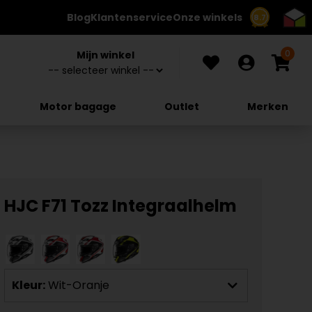
Blog
Klantenservice
Onze winkels
8.7
0
Mijn winkel
Motor bagage
Outlet
Merken
HJC F71 Tozz Integraalhelm
Kleur:
Wit-Oranje