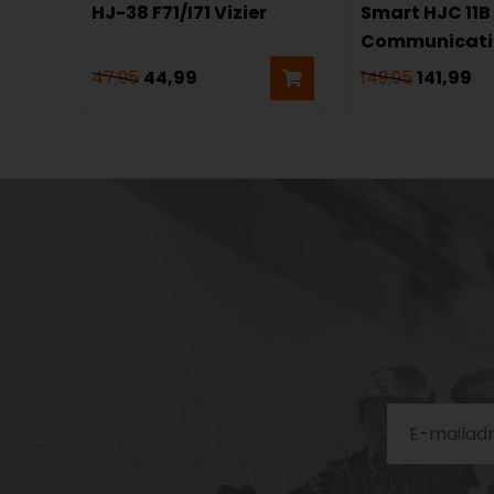
HJ-38 F71/I71 Vizier
Smart HJC 11B
Communicati
47,95
44,99
149,95
141,99