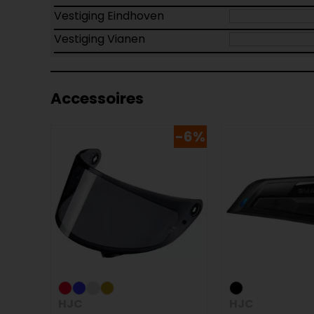
Vestiging Eindhoven
Vestiging Vianen
Accessoires
-6%
HJC
HJC