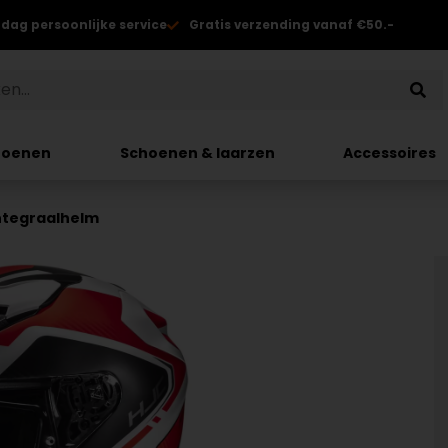
 dag persoonlijke service
Gratis verzending vanaf €50.-
hoenen
Schoenen & laarzen
Accessoires
Integraalhelm