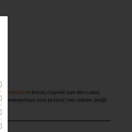
nze winkels
in Breda, Capelle aan den IJssel,
opmedewerkers voor je klaar met advies. Bekijk