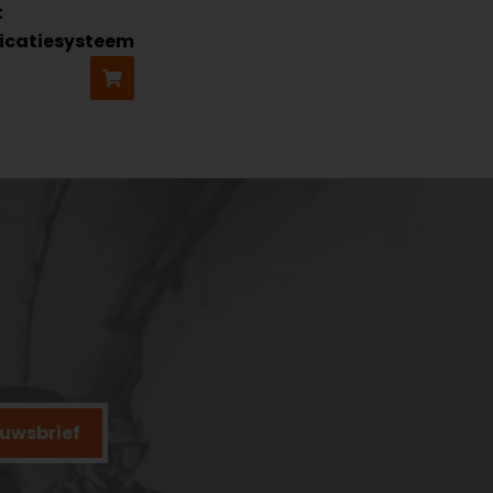
t
catiesysteem
ieuwsbrief