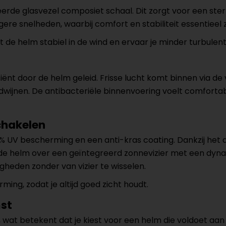
de glasvezel composiet schaal. Dit zorgt voor een sterke,
gere snelheden, waarbij comfort en stabiliteit essentieel zi
de helm stabiel in de wind en ervaar je minder turbulentie
iënt door de helm geleid. Frisse lucht komt binnen via d
wijnen. De antibacteriële binnenvoering voelt comfortab
schakelen
 UV bescherming en een anti-kras coating. Dankzij het dual
t de helm over een geïntegreerd zonnevizier met een dy
gheden zonder van vizier te wisselen.
g, zodat je altijd goed zicht houdt.
mst
wat betekent dat je kiest voor een helm die voldoet aan 