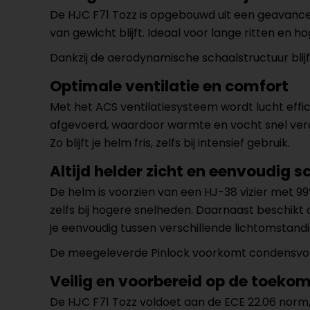
De HJC F71 Tozz is opgebouwd uit een geavanceer
van gewicht blijft. Ideaal voor lange ritten en ho
Dankzij de aerodynamische schaalstructuur blijft 
Optimale ventilatie en comfort
Met het ACS ventilatiesysteem wordt lucht effic
afgevoerd, waardoor warmte en vocht snel verd
Zo blijft je helm fris, zelfs bij intensief gebruik.
Altijd helder zicht en eenvoudig 
De helm is voorzien van een HJ-38 vizier met 99%
zelfs bij hogere snelheden. Daarnaast beschik
je eenvoudig tussen verschillende lichtomstandi
De meegeleverde Pinlock voorkomt condensvormin
Veilig en voorbereid op de toeko
De HJC F71 Tozz voldoet aan de ECE 22.06 norm, 