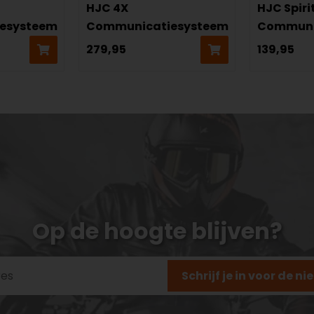
HJC 4X
HJC Spiri
esysteem
Communicatiesysteem
Communi
279,95
139,95
Op de hoogte blijven?
Schrijf je in voor de n