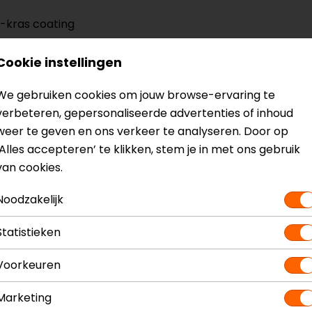
-kras coating
p
Cookie instellingen
We gebruiken cookies om jouw browse-ervaring te
verbeteren, gepersonaliseerde advertenties of inhoud
weer te geven en ons verkeer te analyseren. Door op
‘Alles accepteren’ te klikken, stem je in met ons gebruik
van cookies.
uetooth
Noodzakelijk
? Neem dan
contact
met ons op of kom langs in één van
o
Statistieken
kun je het product bekijken & passen en staan onze verko
Voorkeuren
Marketing