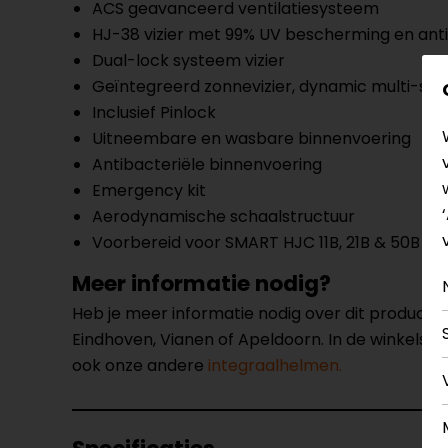
ACS geavanceerd ventilatiesysteem
HJ-38 vizier met 99% UV bescherming en anti
Dual-lock systeem vizier
Geïntegreerd zonnevizier, dynamic multi-ste
Inclusief Pinlock
Uitneembare en wasbare binnenvoering
Antibacteriële binnenvoering
Emergency kit
Aerodynamische schaalstructuur
Voorbereid voor SMART HJC 11B, 21B & 50B Bl
Meer informatie nodig?
Heb je meer informatie nodig over dit product
Eindhoven, Vianen of Apeldoorn. In de winkels 
ook onze andere
integraalhelmen.