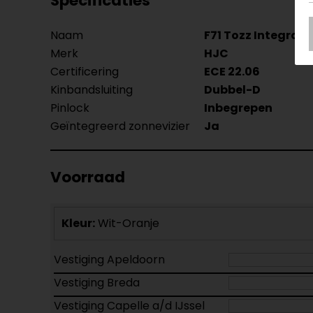
Specificaties
Naam
F71 Tozz Integraa
Merk
HJC
Certificering
ECE 22.06
Kinbandsluiting
Dubbel-D
Pinlock
Inbegrepen
Geïntegreerd zonnevizier
Ja
Voorraad
Kleur:
Wit-Oranje
Vestiging Apeldoorn
Vestiging Breda
Vestiging Capelle a/d IJssel