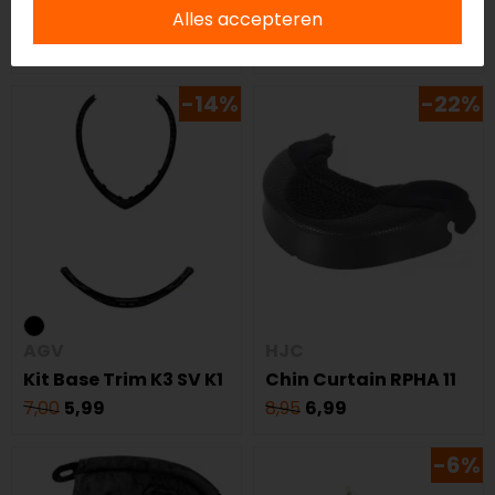
BAG
Microfoon
Alles accepteren
55,00
51,99
30,00
27,99
-14%
-22%
AGV
HJC
Kit Base Trim K3 SV K1
Chin Curtain RPHA 11
7,00
5,99
8,95
6,99
-6%