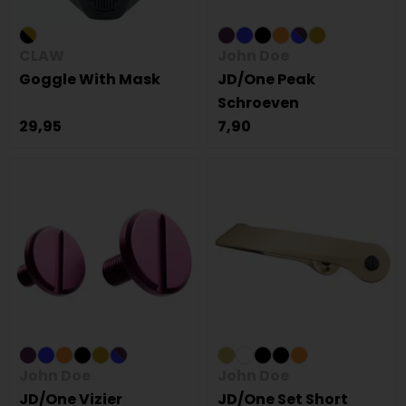
CLAW
John Doe
Goggle With Mask
JD/One Peak
Schroeven
29,95
7,90
John Doe
John Doe
JD/One Vizier
JD/One Set Short