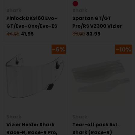
Shark
Shark
Pinlock DKS160 Evo-
Spartan GT/GT
GT/Evo-One/Evo-ES
Pro/RS VZ300 Vizier
44,95
41,95
89,00
83,95
-6%
-10%
Shark
Shark
Vizier Helder Shark
Tear-off pack 5st.
Race-R, Race-R Pro,
Shark (Race-R)