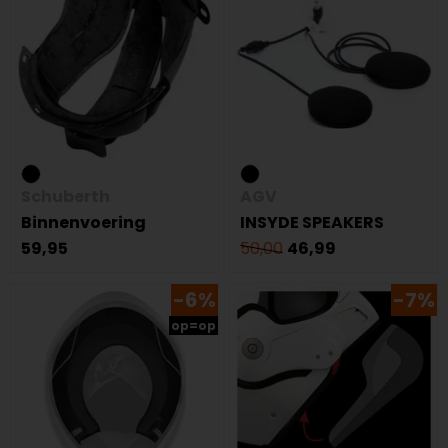
Schuberth
AGV
Binnenvoering
INSYDE SPEAKERS
59,95
50,00
46,99
-6%
-7%
op=op