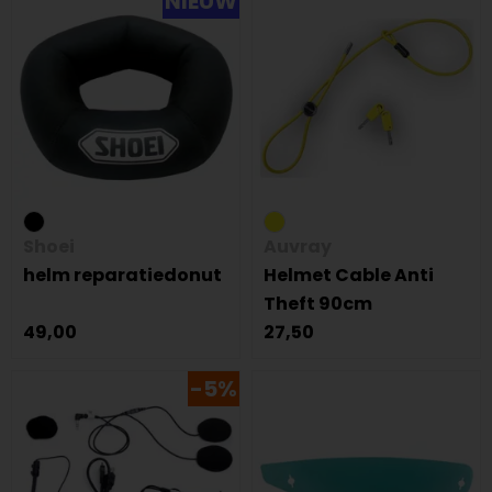
NIEUW
Shoei
Auvray
helm reparatiedonut
Helmet Cable Anti
Theft 90cm
49,00
27,50
-5%