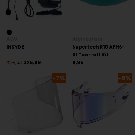
AGV
Alpinestars
INSYDE
Supertech R10 AFHS-
01 Tear-off Kit
345,00
326,99
9,95
-7%
-6%