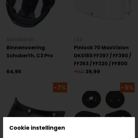
Schuberth
LS2
Binnenvoering
Pinlock 70 MaxVision
Schuberth, C3 Pro
DKS180 FF397 / FF390 /
FF353 / FF320 / FF800
64,95
42,11
39,99
-7%
-5%
Cookie instellingen