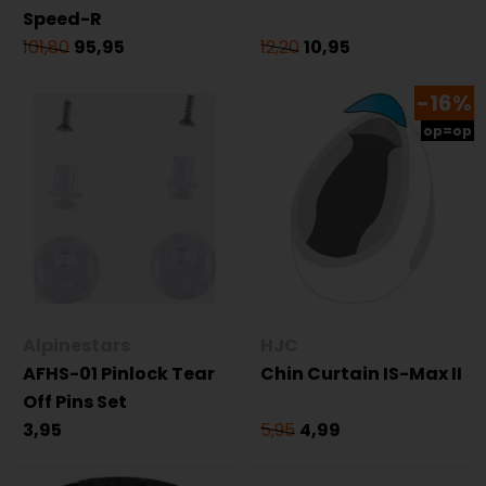
Speed-R
101,80
95,95
12,20
10,95
-16%
op=op
Alpinestars
HJC
AFHS-01 Pinlock Tear
Chin Curtain IS-Max II
Off Pins Set
3,95
5,95
4,99