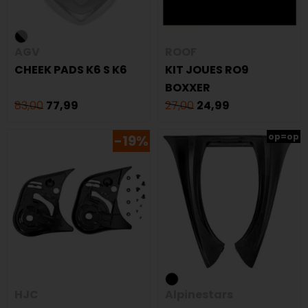
AGV
ROOF
CHEEK PADS K6 S K6
KIT JOUES RO9
BOXXER
83,00
77,99
27,00
24,99
op=op
-19%
HJC
Alpinestars