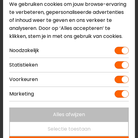
We gebruiken cookies om jouw browse-ervaring
te verbeteren, gepersonaliseerde advertenties
Shoei
Shark
of inhoud weer te geven en ons verkeer te
Ex-Zero Peak Black
Vizier Mechanisme
analyseren. Door op ‘Alles accepteren’ te
Citycruiser/jet/evo
klikken, stem je in met ons gebruik van cookies.
30,00
27,99
14,70
13,95
Noodzakelijk
-5%
-7%
Statistieken
Voorkeuren
Marketing
Alles afwijzen
AGV
AGV
Selectie toestaan
AGV LEGENDS HELMET
INSYDE BOOM