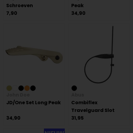
Schroeven
Peak
7,90
34,90
John Doe
Abus
JD/One Set Long Peak
Combiflex
Travelguard Slot
34,90
31,95