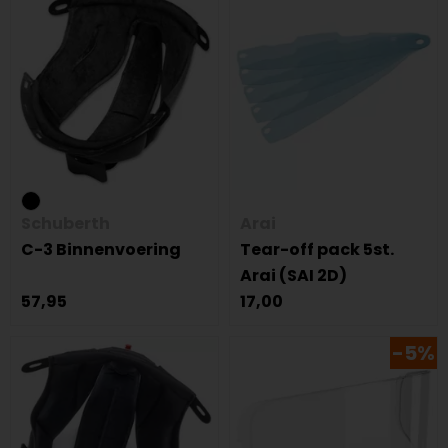
Schuberth
Arai
C-3 Binnenvoering
Tear-off pack 5st.
Arai (SAI 2D)
57,95
17,00
-5%