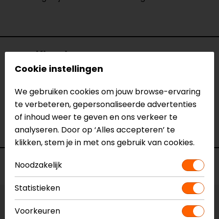
Specificaties
Cookie instellingen
Naam
Vizier Helder Shark Race-R, Race-R Pro,
We gebruiken cookies om jouw browse-ervaring
Speed-R
te verbeteren, gepersonaliseerde advertenties
Model
133439
of inhoud weer te geven en ons verkeer te
Merk
Shark
analyseren. Door op ‘Alles accepteren’ te
Kleur
Helder Pinlock ready
klikken, stem je in met ons gebruik van cookies.
Voorraad
Noodzakelijk
Statistieken
Vestiging Apeldoorn
Voorkeuren
Niet op voorraad