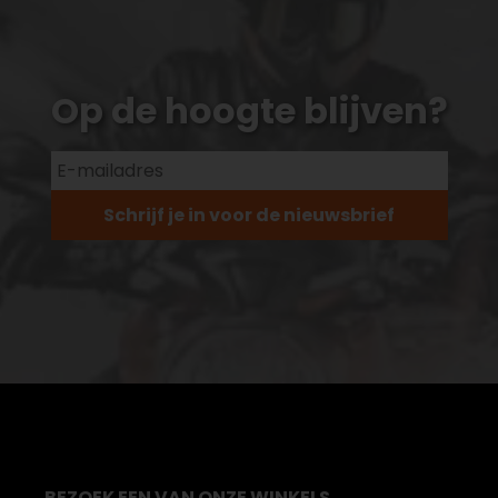
Op de hoogte blijven?
Schrijf je in voor de nieuwsbrief
BEZOEK EEN VAN ONZE WINKELS