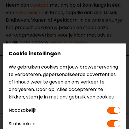
Neem dan
contact
met ons op of kom langs in één
van
onze winkels
in Breda, Capelle aan den IJssel,
Eindhoven, Vianen of Apeldoorn. In de winkels kun je
het product bekijken & passen en staan onze
verkoopmedewerkers voor je klaar met advies.
Bekijk onze andere
helmonderdelen.
Cookie instellingen
Specificaties
We gebruiken cookies om jouw browse-ervaring
te verbeteren, gepersonaliseerde advertenties
Naam
INSYDE BOOM Microfoon
of inhoud weer te geven en ons verkeer te
Model
20KIT93041
analyseren. Door op ‘Alles accepteren’ te
Merk
AGV
klikken, stem je in met ons gebruik van cookies.
Kleur
Zwart
Noodzakelijk
Voorraad
Statistieken