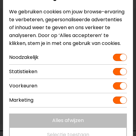
We gebruiken cookies om jouw browse-ervaring
te verbeteren, gepersonaliseerde advertenties
Maat:
57
of inhoud weer te geven en ons verkeer te
analyseren. Door op ‘Alles accepteren’ te
Vestiging Apeldoorn
klikken, stem je in met ons gebruik van cookies.
Niet op voorraad
Vestiging Breda
Noodzakelijk
Niet op voorraad
Statistieken
Vestiging Capelle a/d IJssel
Niet op voorraad
Voorkeuren
Vestiging Eindhoven
Niet op voorraad
Marketing
Vestiging Vianen
Niet op voorraad
Alles afwijzen
Selectie toestaan