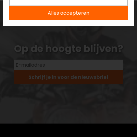
Alles accepteren
Op de hoogte blijven?
Schrijf je in voor de nieuwsbrief