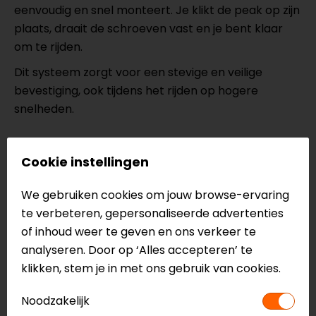
eenvoudig en snel monteert. Je klikt de peak op zijn
plaats, draait de schroeven vast en je bent klaar
om te rijden.
Dit systeem zorgt voor een stevige en veilige
bevestiging, ook tijdens het rijden op hogere
snelheden.
Personaliseer je helm tot in detail
Cookie instellingen
De schroeven zijn verkrijgbaar in verschillende
kleuren, zodat je jouw helm nog verder kunt
We gebruiken cookies om jouw browse-ervaring
personaliseren. Combineer kleuren en creëer een
te verbeteren, gepersonaliseerde advertenties
unieke uitstraling die perfect bij jou past.
of inhoud weer te geven en ons verkeer te
analyseren. Door op ‘Alles accepteren’ te
Met de JD One accessoires maak je van je helm
klikken, stem je in met ons gebruik van cookies.
echt jouw eigen ontwerp.
Noodzakelijk