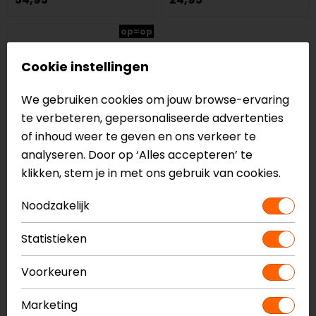
op=op
Cookie instellingen
We gebruiken cookies om jouw browse-ervaring
te verbeteren, gepersonaliseerde advertenties
of inhoud weer te geven en ons verkeer te
analyseren. Door op ‘Alles accepteren’ te
klikken, stem je in met ons gebruik van cookies.
Alpinestars
Noodzakelijk
Footbed Tech 10
14,95
Statistieken
Waarom kiezen voor motorschoenen
Voorkeuren
en -laarzen onderdelen?
Marketing