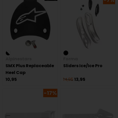
-7%
Alpinestars
Forma
SMX Plus Replaceable
Sliders Ice/Ice Pro
Heel Cap
10,95
14,95
13,95
-17%