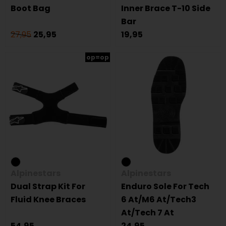
Boot Bag
Inner Brace T-10 Side
Bar
27,95
25,95
19,95
op=op
Alpinestars
Alpinestars
Dual Strap Kit For
Enduro Sole For Tech
Fluid Knee Braces
6 At/M6 At/Tech3
At/Tech 7 At
54,95
24,95