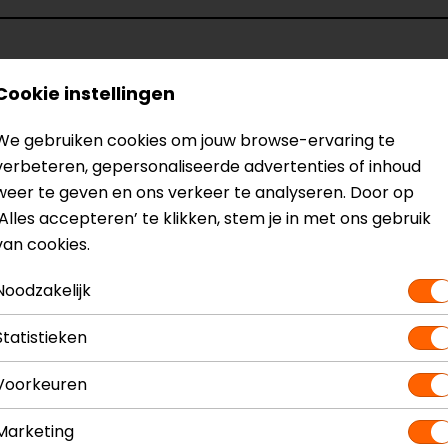
Cookie instellingen
emhelm
Model
14861
Kleur
Antra
We gebruiken cookies om jouw browse-ervaring te
Communicatie
Unive
verbeteren, gepersonaliseerde advertenties of inhoud
Materiaal
Ther
weer te geven en ons verkeer te analyseren. Door op
Rijstijl
Urban
‘Alles accepteren’ te klikken, stem je in met ons gebruik
van cookies.
Noodzakelijk
Statistieken
Voorkeuren
Marketing