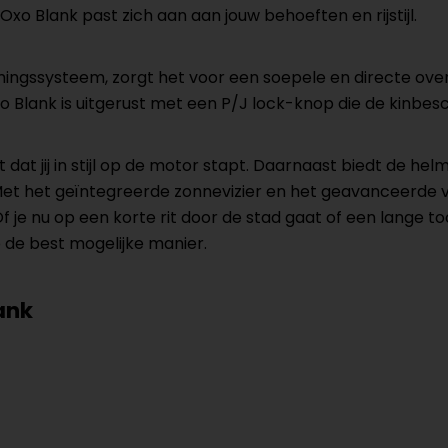
o Blank past zich aan aan jouw behoeften en rijstijl.
ngssysteem, zorgt het voor een soepele en directe over
 Blank is uitgerust met een P/J lock-knop die de kinbes
at jij in stijl op de motor stapt. Daarnaast biedt de hel
et het geïntegreerde zonnevizier en het geavanceerde v
je nu op een korte rit door de stad gaat of een lange t
p de best mogelijke manier.
ank