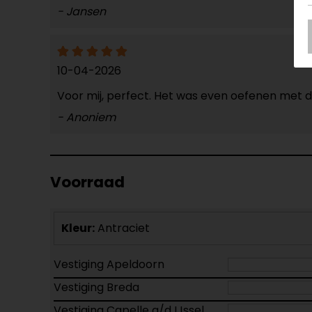
- Jansen
10-04-2026
Voor mij, perfect. Het was even oefenen met d
- Anoniem
Voorraad
Kleur:
Antraciet
Vestiging Apeldoorn
Vestiging Breda
Vestiging Capelle a/d IJssel