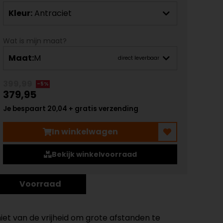
Kleur:
Antraciet
Wat is mijn maat?
Maat:
M
direct leverbaar
399,99
-5%
379,95
Je bespaart 20,04 + gratis verzending
In winkelwagen
Bekijk winkelvoorraad
Voorraad
t van de vrijheid om grote afstanden te