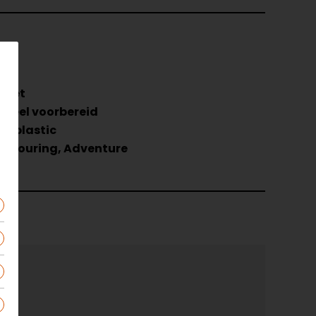
3
ciet
rseel voorbereid
moplastic
, Touring, Adventure