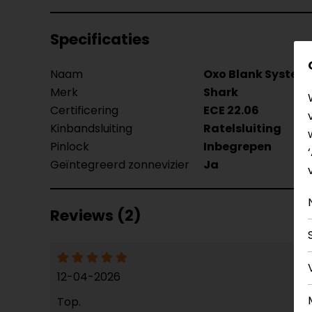
Specificaties
Naam
Oxo Blank Syste
Merk
Shark
Certificering
ECE 22.06
Kinbandsluiting
Ratelsluiting
Pinlock
Inbegrepen
Geïntegreerd zonnevizier
Ja
Reviews (2)
12-04-2026
Top.