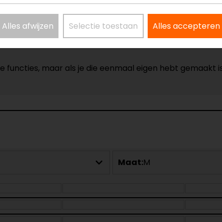
Alles afwijzen
Selectie toestaan
Alles accepteren
e functies, maar als je die eenmaal eigen hebt gemaakt i
Maat:
M