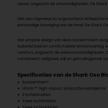
reizen, ongeacht de omstandigheden. De Shark Ox
Met een ingenieus en ergonomisch kinbeschermi
eenvoudige beweging van de hand. De Shark Oxo
Het simpele design van deze systeemhelm zorgt d
buitenschaal en comfortabele binnenvoering. M
comfort, ongeacht de weersomstandigheden. Of 
combineert veiligheid, stijl en gebruiksgemak o
Specificaties van de
Shark Oxo Bl
Systeemhelm
LEXAN ™ high-impact polycarbonaatinjectie
2 schaalmaten
Twee luchtinlaten
Twee luchtuitlaten