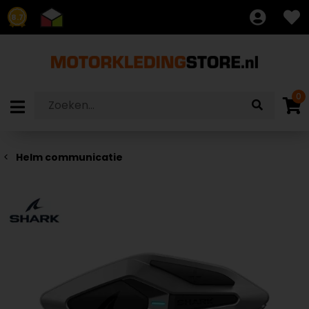
8.7
0
Helm communicatie