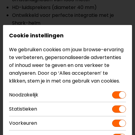
HD-luidsprekers (diameter 40 mm)
Ontwikkeld voor perfecte integratie met je
Shark-helm
Waterdicht
Cookie instellingen
Batterijduur van 15 uur
Bluetooth 5.2
We gebruiken cookies om jouw browse-ervaring
Oplaadtijd 2.5 uur
te verbeteren, gepersonaliseerde advertenties
Advanced Noise Control vermindert de effecten
of inhoud weer te geven en ons verkeer te
van omgevingsgeluid
analyseren. Door op ‘Alles accepteren’ te
klikken, stem je in met ons gebruik van cookies.
Meer informatie nodig?
Noodzakelijk
Heb je meer informatie nodig over dit product?
Neem dan
contact
met ons op of kom langs in één
Statistieken
van
onze winkels
in Breda, Capelle aan den IJssel,
Eindhoven, Vianen of Apeldoorn. In de winkels kun je
Voorkeuren
het product bekijken & passen en staan onze