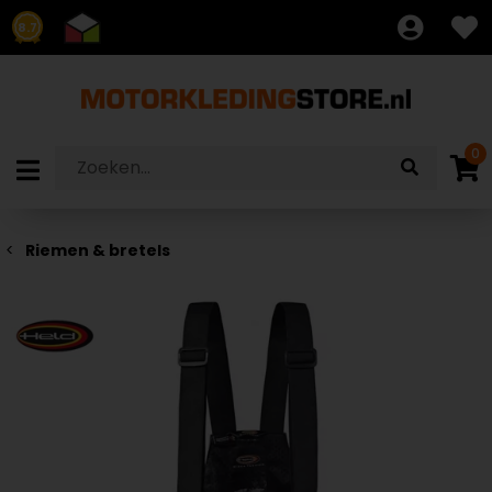
8.7
0
Riemen & bretels