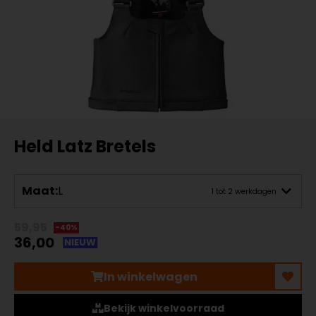
Held Latz Bretels
Maat:
L
1 tot 2 werkdagen
59,95
-40%
36,00
NIEUW
In winkelwagen
Bekijk winkelvoorraad