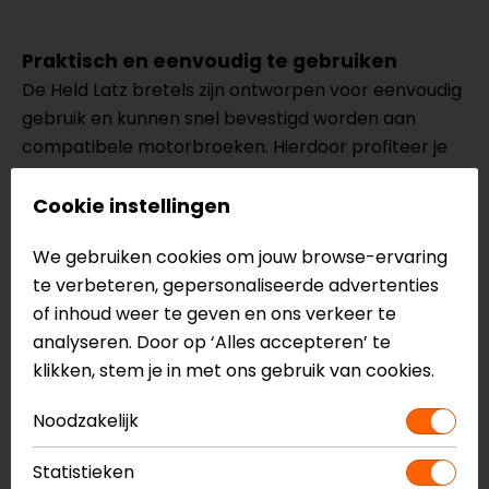
Praktisch en eenvoudig te gebruiken
De Held Latz bretels zijn ontworpen voor eenvoudig
gebruik en kunnen snel bevestigd worden aan
compatibele motorbroeken. Hierdoor profiteer je
direct van extra comfort tijdens het rijden.
Cookie instellingen
Meer stabiliteit onderweg
We gebruiken cookies om jouw browse-ervaring
Doordat je motorbroek beter op zijn plek blijft
te verbeteren, gepersonaliseerde advertenties
zitten, ervaar je meer stabiliteit en comfort tijdens
of inhoud weer te geven en ons verkeer te
zowel korte ritten als lange motorvakanties.
analyseren. Door op ‘Alles accepteren’ te
klikken, stem je in met ons gebruik van cookies.
Meer informatie nodig?
Noodzakelijk
Heb je meer informatie nodig over dit product?
Neem dan
contact
met ons op of kom langs in één
Statistieken
van
onze winkels
in Breda, Capelle aan den IJssel,