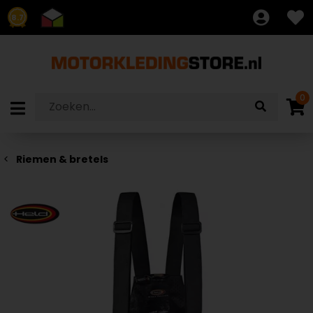
8.7
0
Riemen & bretels