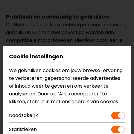
Praktisch en eenvoudig te gebruiken
De Held Latz bretels zijn ontworpen voor eenvoudig
gebruik en kunnen snel bevestigd worden aan
compatibele motorbroeken. Hierdoor profiteer je
direct van extra comfort tijdens het rijden.
Cookie instellingen
Meer stabiliteit onderweg
We gebruiken cookies om jouw browse-ervaring
Doordat je motorbroek beter op zijn plek blijft
te verbeteren, gepersonaliseerde advertenties
zitten, ervaar je meer stabiliteit en comfort tijdens
of inhoud weer te geven en ons verkeer te
zowel korte ritten als lange motorvakanties.
analyseren. Door op ‘Alles accepteren’ te
klikken, stem je in met ons gebruik van cookies.
Meer informatie nodig?
Noodzakelijk
Heb je meer informatie nodig over dit product?
Neem dan
contact
met ons op of kom langs in één
Statistieken
van
onze winkels
in Breda, Capelle aan den IJssel,