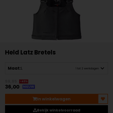
Held Latz Bretels
Maat:
L
1 tot 2 werkdagen
59,95
-40%
36,00
NIEUW
In winkelwagen
Bekijk winkelvoorraad