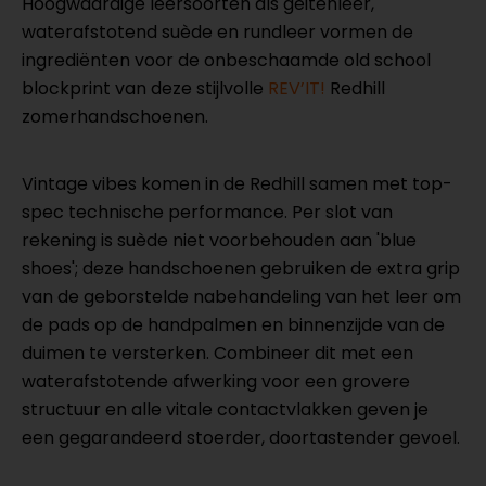
Hoogwaardige leersoorten als geitenleer,
waterafstotend suède en rundleer vormen de
ingrediënten voor de onbeschaamde old school
blockprint van deze stijlvolle
REV’IT!
Redhill
zomerhandschoenen.
Vintage vibes komen in de Redhill samen met top-
spec technische performance. Per slot van
rekening is suède niet voorbehouden aan 'blue
shoes'; deze handschoenen gebruiken de extra grip
van de geborstelde nabehandeling van het leer om
de pads op de handpalmen en binnenzijde van de
duimen te versterken. Combineer dit met een
waterafstotende afwerking voor een grovere
structuur en alle vitale contactvlakken geven je
een gegarandeerd stoerder, doortastender gevoel.