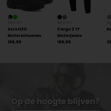
REV'IT!
REV'IT!
RE
Acre H2O
Cargo 2 TF
E
Motorschoenen
Motorjeans
199,99
199,99
2
Op de hoogte blijven?