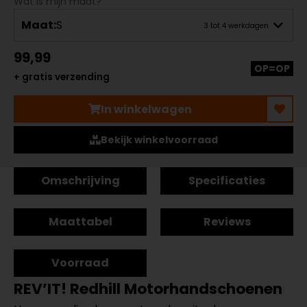
Wat is mijn maat?
Maat:
S
3 tot 4 werkdagen
99,99
OP=OP
+ gratis verzending
In winkelwagen
Bekijk winkelvoorraad
Omschrijving
Specificaties
Maattabel
Reviews
Voorraad
REV’IT! Redhill Motorhandschoenen