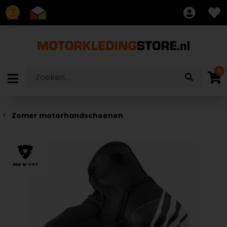
8.7
0
Zomer motorhandschoenen