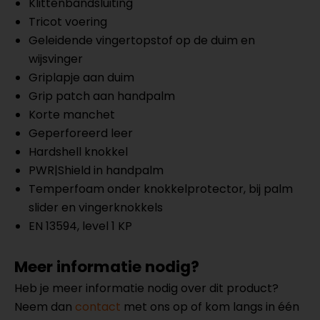
Klittenbandsluiting
Tricot voering
Geleidende vingertopstof op de duim en
wijsvinger
Griplapje aan duim
Grip patch aan handpalm
Korte manchet
Geperforeerd leer
Hardshell knokkel
PWR|Shield in handpalm
Temperfoam onder knokkelprotector, bij palm
slider en vingerknokkels
EN 13594, level 1 KP
Meer informatie nodig?
Heb je meer informatie nodig over dit product?
Neem dan
contact
met ons op of kom langs in één