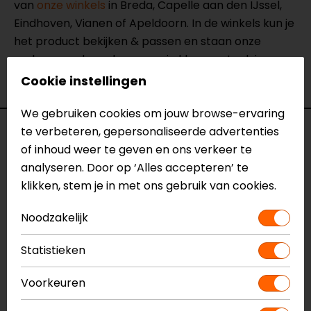
van
onze winkels
in Breda, Capelle aan den IJssel,
Eindhoven, Vianen of Apeldoorn. In de winkels kun je
het product bekijken & passen en staan onze
verkoopmedewerkers voor je klaar met advies.
Bekijk onze andere
motorhandschoenen.
Cookie instellingen
We gebruiken cookies om jouw browse-ervaring
te verbeteren, gepersonaliseerde advertenties
Specificaties
of inhoud weer te geven en ons verkeer te
analyseren. Door op ‘Alles accepteren’ te
Naam
Redhill
klikken, stem je in met ons gebruik van cookies.
Motorhandschoenen
Model
148199
Noodzakelijk
Merk
REV'IT!
Kleur
Zwart-Wit
Statistieken
Manchetlengte
Kort
Materiaal
Leer
Voorkeuren
Rijstijl
Klassiek