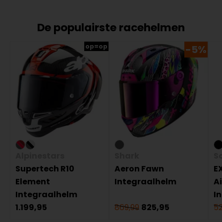
De populairste racehelmen
op=op
-5%
Alpinestars
Shark
S
Supertech R10
Aeron Fawn
E
Element
Integraalhelm
A
Integraalhelm
I
1.199,95
869,99
825,95
52