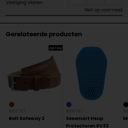
Vestiging Vianen
Niet op voorraad
Gerelateerde producten
op=op
REV'IT!
REV'IT!
RE
Belt Safeway 2
Seesmart Heup
M
Protectoren RV33