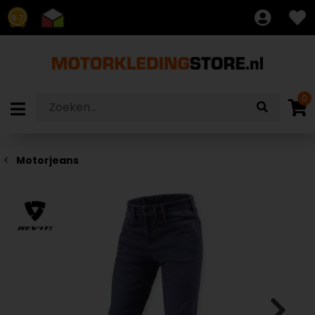
8.7
0
Motorjeans