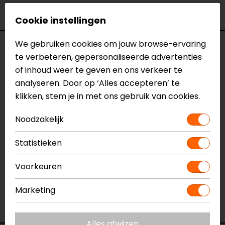
Bekijk onze andere
motorjeans.
Cookie instellingen
We gebruiken cookies om jouw browse-ervaring
Specificaties
te verbeteren, gepersonaliseerde advertenties
of inhoud weer te geven en ons verkeer te
Naam
Kai SK Motorjeans
analyseren. Door op ‘Alles accepteren’ te
Model
148180
klikken, stem je in met ons gebruik van cookies.
Merk
REV'IT!
Kleur
Blauw
Noodzakelijk
Aanritsbaar
Niet aanritsbaar
Certificeringsklasse
A
Statistieken
Materiaal
denim
Rijstijl
Voorkeuren
Urban
Seizoen
Zomer
Marketing
Ventilatie
Luchtdoorlatend textiel
Pasvorm
Skinny fit
Alles afwijzen