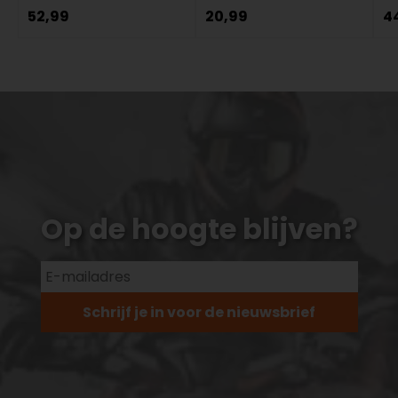
52,99
20,99
4
Op de hoogte blijven?
Schrijf je in voor de nieuwsbrief