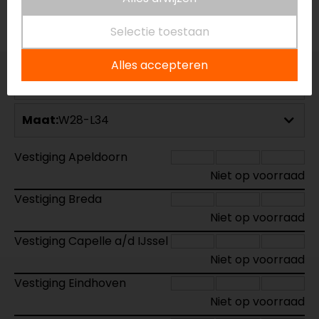
Voorraad
Selectie toestaan
Alles accepteren
Kleur:
Blauw
Maat:
W28-L34
Vestiging Apeldoorn
Niet op voorraad
Vestiging Breda
Niet op voorraad
Vestiging Capelle a/d IJssel
Niet op voorraad
Vestiging Eindhoven
Niet op voorraad