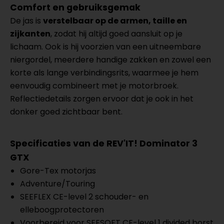
Comfort en gebruiksgemak
De jas is
verstelbaar op de armen, taille en
zijkanten
, zodat hij altijd goed aansluit op je
lichaam. Ook is hij voorzien van een uitneembare
niergordel, meerdere handige zakken en zowel een
korte als lange verbindingsrits, waarmee je hem
eenvoudig combineert met je motorbroek.
Reflectiedetails zorgen ervoor dat je ook in het
donker goed zichtbaar bent.
Specificaties van de REV'IT! Dominator 3
GTX
Gore-Tex motorjas
Adventure/Touring
SEEFLEX CE-level 2 schouder- en
elleboogprotectoren
Voorbereid voor SEESOFT CE-level 1 divided borst