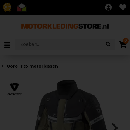
8.7
0
Gore-Tex motorjassen