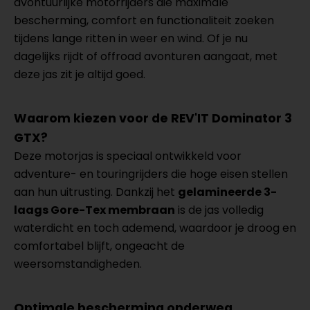
avontuurlijke motorrijders die maximale
bescherming, comfort en functionaliteit zoeken
tijdens lange ritten in weer en wind. Of je nu
dagelijks rijdt of offroad avonturen aangaat, met
deze jas zit je altijd goed.
Waarom kiezen voor de REV'IT Dominator 3
GTX?
Deze motorjas is speciaal ontwikkeld voor
adventure- en touringrijders die hoge eisen stellen
aan hun uitrusting. Dankzij het
gelamineerde 3-
laags Gore-Tex membraan
is de jas volledig
waterdicht en toch ademend, waardoor je droog en
comfortabel blijft, ongeacht de
weersomstandigheden.
Optimale bescherming onderweg