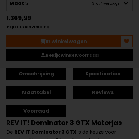
Maat:
S
3 tot 4 werkdagen
1.369,99
+ gratis verzending
In winkelwagen
Bekijk winkelvoorraad
Omschrijving
Specificaties
Maattabel
Reviews
Voorraad
REV'IT! Dominator 3 GTX Motorjas
De
REV'IT Dominator 3 GTX
is de keuze voor