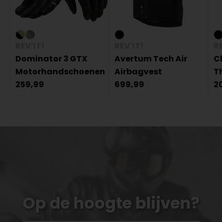
REV'IT!
REV'IT!
RE
Dominator 3 GTX
Avertum Tech Air
C
Motorhandschoenen
Airbagvest
T
259,99
699,99
2
Op de hoogte blijven?