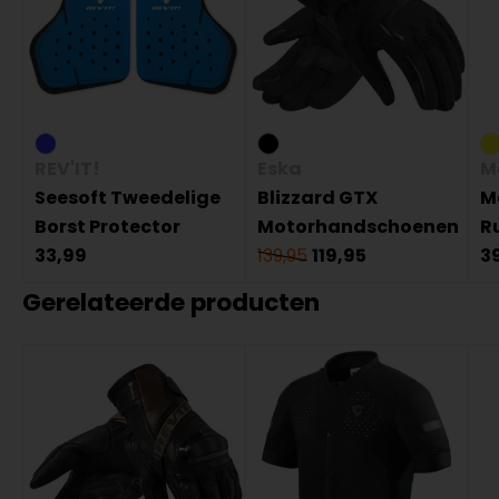
REV'IT!
Eska
M
Seesoft Tweedelige
Blizzard GTX
M
Borst Protector
Motorhandschoenen
R
33,99
139,95
119,95
3
Gerelateerde producten