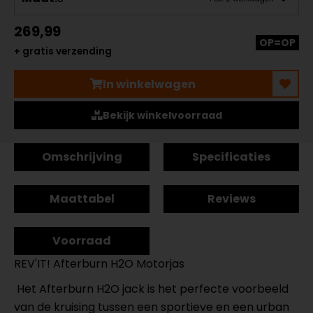
269,99
OP=OP
+ gratis verzending
In winkelwagen
Bekijk winkelvoorraad
Omschrijving
Specificaties
Maattabel
Reviews
Voorraad
REV'IT! Afterburn H2O Motorjas
Het Afterburn H2O jack is het perfecte voorbeeld
van de kruising tussen een sportieve en een urban