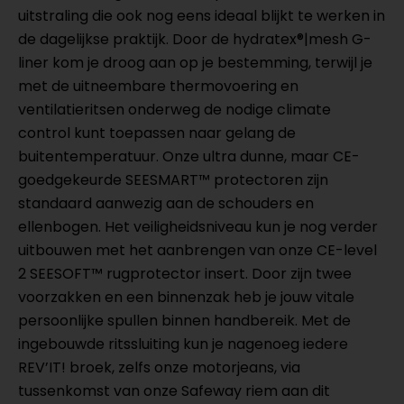
uitstraling die ook nog eens ideaal blijkt te werken in
de dagelijkse praktijk. Door de hydratex®|mesh G-
liner kom je droog aan op je bestemming, terwijl je
met de uitneembare thermovoering en
ventilatieritsen onderweg de nodige climate
control kunt toepassen naar gelang de
buitentemperatuur. Onze ultra dunne, maar CE-
goedgekeurde SEESMART™ protectoren zijn
standaard aanwezig aan de schouders en
ellenbogen. Het veiligheidsniveau kun je nog verder
uitbouwen met het aanbrengen van onze CE-level
2 SEESOFT™ rugprotector insert. Door zijn twee
voorzakken en een binnenzak heb je jouw vitale
persoonlijke spullen binnen handbereik. Met de
ingebouwde ritssluiting kun je nagenoeg iedere
REV’IT! broek, zelfs onze motorjeans, via
tussenkomst van onze Safeway riem aan dit