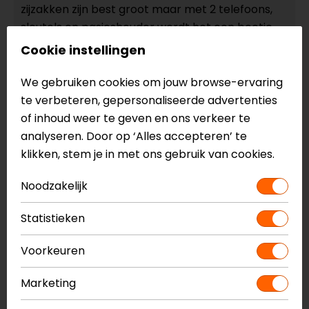
zijzakken zijn best groot maar met 2 telefoons,
sleutels en pasjeshouder wordt het een beetje
rommelig en vol. Het klittenband op de mouw
Cookie instellingen
zou eigenlijk verder door moeten lopen zodat het
sluitlipje blijft plakken wanneer deze op de
We gebruiken cookies om jouw browse-ervaring
ruimste stand staat.
te verbeteren, gepersonaliseerde advertenties
of inhoud weer te geven en ons verkeer te
- Lankhaar
analyseren. Door op ‘Alles accepteren’ te
klikken, stem je in met ons gebruik van cookies.
16-03-2025
Noodzakelijk
Flexibel draagt lekker makkelijk, geen last van
Statistieken
bescherming protectors en moderne capuchon
lekker in je nek tijdens rit en heerlijk winddicht en
Voorkeuren
warm ook bij 6 graden , zeer tevreden!!!
- Zaman
Marketing