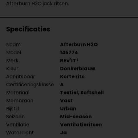
Afterburn H2O jack ritsen.
Specificaties
Naam
Afterburn H2O
Model
145774
Merk
REV'IT!
Kleur
Donkerblauw
Aanritsbaar
Korte rits
Certificeringsklasse
A
Materiaal
Textiel, Softshell
Membraan
Vast
Rijstijl
Urban
Seizoen
Mid-season
Ventilatie
Ventilatieritsen
Waterdicht
Ja