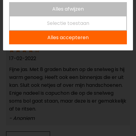
Alles afwijzen
18-10-2024
geen toelichting gegeven
Selectie toestaan
- koot
Alles accepteren
17-02-2022
Fijne jas. Met 8 graden buiten op de snelweg is hij
warm genoeg. Heeft ook een binnenjas die er uit
kan. Sluit ook netjes af over mijn handschoenen.
Enige nadeel is capuchon die op de snelweg
soms bol gaat staan, maar deze is er gemakkelijk
af te ritsen.
- Anoniem