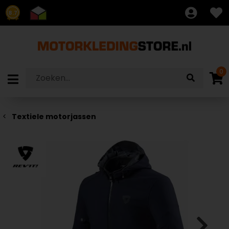
8.7
0
Textiele motorjassen