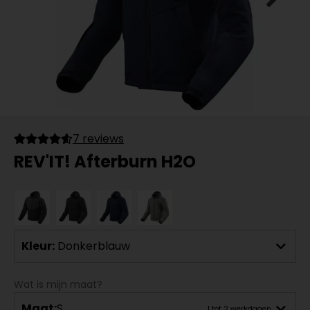
7 reviews
REV'IT! Afterburn H2O
Kleur:
Donkerblauw
Wat is mijn maat?
Maat:
S
1 tot 2 werkdagen