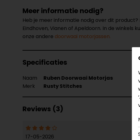
Meer informatie nodig?
Heb je meer informatie nodig over dit product
Eindhoven, Vianen of Apeldoorn. In de winkels 
onze andere
doorwaai motorjassen.
Specificaties
Naam
Ruben Doorwaai Motorjas
Merk
Rusty Stitches
Reviews (3)
17-05-2026