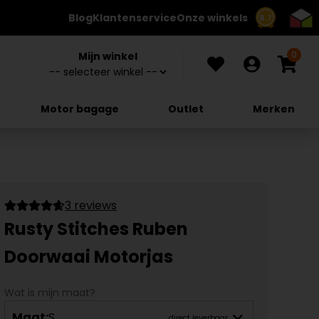
Blog
Klantenservice
Onze winkels
8.7
0
Mijn winkel
Motor bagage
Outlet
Merken
3 reviews
Rusty Stitches Ruben
Doorwaai Motorjas
Wat is mijn maat?
Maat:
S
direct leverbaar