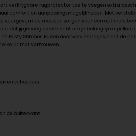
part verkrijgbare rugprotector toe te voegen extra besc
al comfort en aanpassingsmogelijkheden. Met verstelba
de voorgevormde mouwen zorgen voor een optimale bewegi
 dat jij genoeg ruimte hebt om je belangrijke spullen op
, de Rusty Stitches Ruben doorwaai motorjas biedt de per
 elke rit met vertrouwen.
en en schouders
aan de buitenkant