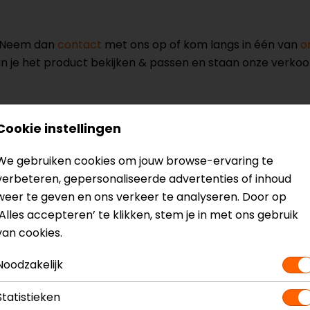
? Neem dan
contact
met ons op of kom langs in één van
o
kun je het product bekijken & passen en staan onze verko
Cookie instellingen
We gebruiken cookies om jouw browse-ervaring te
Model
68375
verbeteren, gepersonaliseerde advertenties of inhoud
Kleur
Grijs
weer te geven en ons verkeer te analyseren. Door op
‘Alles accepteren’ te klikken, stem je in met ons gebruik
van cookies.
Noodzakelijk
Statistieken