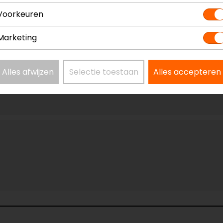
l op motor als op motorscooter. Blij dat ik hem heb aan
Voorkeuren
Marketing
Alles afwijzen
Selectie toestaan
Alles accepteren