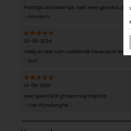
Prettige doorwaai-jas. Veel mee gereden, zowe
- Anoniem
03-09-2024
Veilig en laat ruim voldoende frisse lucht door
- Krul
14-09-2023
zeer goed bij 31 graden nog altijd fris.
- Van Wynsberghe