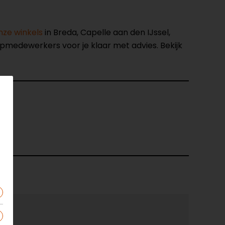
nze winkels
in Breda, Capelle aan den IJssel,
opmedewerkers voor je klaar met advies. Bekijk