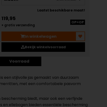
Laatst beschikbare maat!
119,95
OP=OP
+ gratis verzending
In winkelwagen
Bekijk winkelvoorraad
Voorraad
s een stijlvolle jas gemaakt van duurzaam
zomerritten, met een comfortabele pasvorm
en bescherming biedt, maar ook een verfijnde
rs en ellebogen bieden essentiële bescherming