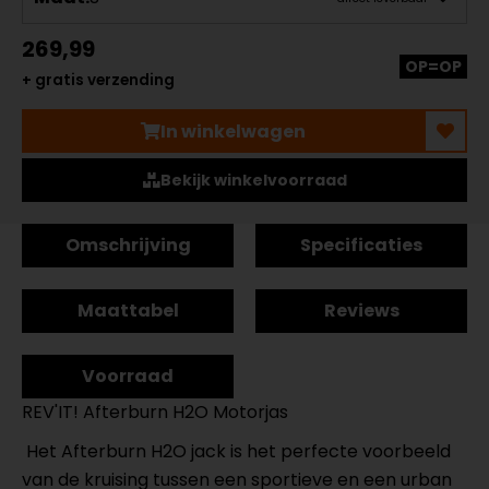
269,99
OP=OP
+ gratis verzending
In winkelwagen
Bekijk winkelvoorraad
Omschrijving
Specificaties
Maattabel
Reviews
Voorraad
REV'IT! Afterburn H2O Motorjas
Het Afterburn H2O jack is het perfecte voorbeeld
van de kruising tussen een sportieve en een urban