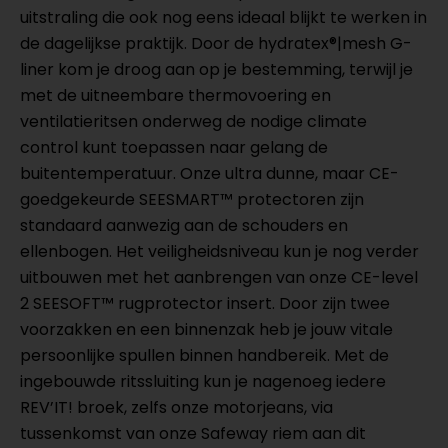
uitstraling die ook nog eens ideaal blijkt te werken in
de dagelijkse praktijk. Door de hydratex®|mesh G-
liner kom je droog aan op je bestemming, terwijl je
met de uitneembare thermovoering en
ventilatieritsen onderweg de nodige climate
control kunt toepassen naar gelang de
buitentemperatuur. Onze ultra dunne, maar CE-
goedgekeurde SEESMART™ protectoren zijn
standaard aanwezig aan de schouders en
ellenbogen. Het veiligheidsniveau kun je nog verder
uitbouwen met het aanbrengen van onze CE-level
2 SEESOFT™ rugprotector insert. Door zijn twee
voorzakken en een binnenzak heb je jouw vitale
persoonlijke spullen binnen handbereik. Met de
ingebouwde ritssluiting kun je nagenoeg iedere
REV’IT! broek, zelfs onze motorjeans, via
tussenkomst van onze Safeway riem aan dit