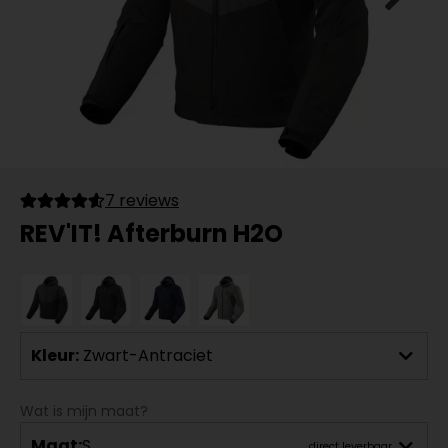
7 reviews
REV'IT! Afterburn H2O
Kleur:
Zwart-Antraciet
Wat is mijn maat?
Maat:
S
direct leverbaar