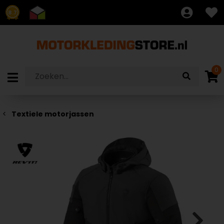
8.7
0
Textiele motorjassen