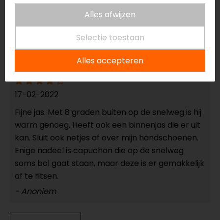
Alles afwijzen
18-10-2024
geen toelichting gegeven
Selectie toestaan
- koot
Alles accepteren
17-02-2022
Fijne jas. Met 8 graden buiten op de snelweg is hij
warm genoeg. Heeft ook een binnenjas die er uit
kan. Sluit ook netjes af over mijn handschoenen.
Enige nadeel is capuchon die op de snelweg
soms bol gaat staan, maar deze is er gemakkelijk
af te ritsen.
- Anoniem