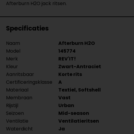
Afterburn H2O jack ritsen.
Specificaties
Naam
Afterburn H2O
Model
145774
Merk
REV'IT!
Kleur
Zwart-Antraciet
Aanritsbaar
Korte rits
Certificeringsklasse
A
Materiaal
Textiel, Softshell
Membraan
Vast
Rijstijl
Urban
Seizoen
Mid-season
Ventilatie
Ventilatieritsen
Waterdicht
Ja