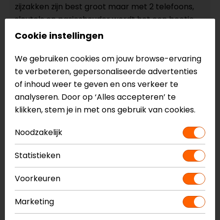
zijzakken zijn best groot maar met 2 telefoons,
sleutels en pasjeshouder wordt het een beetje
rommelig en vol. Het klittenband op de mouw
Cookie instellingen
zou eigenlijk verder door moeten lopen zodat het
sluitlipje blijft plakken wanneer deze op de
We gebruiken cookies om jouw browse-ervaring
ruimste stand staat.
te verbeteren, gepersonaliseerde advertenties
of inhoud weer te geven en ons verkeer te
- Lankhaar
analyseren. Door op ‘Alles accepteren’ te
klikken, stem je in met ons gebruik van cookies.
16-03-2025
Noodzakelijk
Flexibel draagt lekker makkelijk, geen last van
Statistieken
bescherming protectors en moderne capuchon
lekker in je nek tijdens rit en heerlijk winddicht en
Voorkeuren
warm ook bij 6 graden , zeer tevreden!!!
- Zaman
Marketing