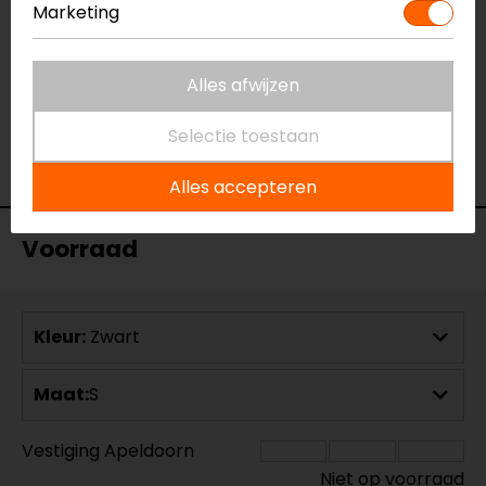
Membraan
Gelamineerd
Marketing
Rijstijl
Touring, Adventure
Seizoen
Winter, Mid-season
Ventilatie
Alles afwijzen
Ventilatieritsen,
Meshpanelen
Selectie toestaan
Waterdicht
Ja
Thermovoering
Lange mouwen thermo
Alles accepteren
Voorraad
Kleur:
Zwart
Maat:
S
Vestiging Apeldoorn
Niet op voorraad