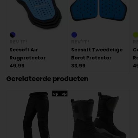
REV'IT!
REV'IT!
RE
Seesoft Air
Seesoft Tweedelige
C
Rugprotector
Borst Protector
R
49,99
33,99
4
Gerelateerde producten
op=op