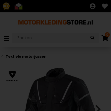
8.7
0
Textiele motorjassen