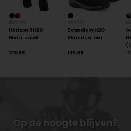
REV'IT!
REV'IT!
RE
Horizon 3 H2O
Boundless H2O
S
Motorbroek
Motorlaarzen
H
(
319,99
199,99
1
Op de hoogte blijven?