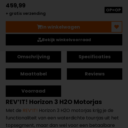
459,99
OP=OP
+ gratis verzending
In winkelwagen
Bekijk winkelvoorraad
Omschrijving
Specificaties
Maattabel
Reviews
Voorraad
REV’IT! Horizon 3 H2O Motorjas
Met de
REV’IT!
Horizon 3 H2O motorjas krijg je de
functionaliteit van een waterdichte tourrjas uit het
topsegment, maar dan wel voor een betaalbare