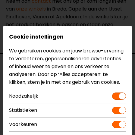
Neem dan
contact
met ons op of kom langs in één
van
onze winkels
in Breda, Capelle aan den IJssel,
Eindhoven, Vianen of Apeldoorn. In de winkels kun je
het product bekijken & passen en staan onze
verkoopmedewerkers voor je klaar met advies.
Cookie instellingen
Bekijk onze andere
textiele motorjassen.
We gebruiken cookies om jouw browse-ervaring
te verbeteren, gepersonaliseerde advertenties
Specificaties
of inhoud weer te geven en ons verkeer te
analyseren. Door op ‘Alles accepteren’ te
Naam
Horizon 3 H2O Motorjas
klikken, stem je in met ons gebruik van cookies.
Model
148205
Merk
Noodzakelijk
REV'IT!
Kleur
Zwart
Statistieken
Aanritsbaar
Rits rondom, Korte rits
Certificeringsklasse
AA
Voorkeuren
Materiaal
Textiel