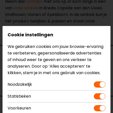
Neem dan
contact
met ons op of kom langs in één
van
onze winkels
in Breda, Capelle aan den IJssel,
Eindhoven, Vianen of Apeldoorn. In de winkels kun je
het product bekijken & passen en staan onze
verkoopmedewerkers voor je klaar met advies.
Bekijk onze andere
telefoonhoesjes.
Cookie instellingen
We gebruiken cookies om jouw browse-ervaring
te verbeteren, gepersonaliseerde advertenties
Specificaties
of inhoud weer te geven en ons verkeer te
analyseren. Door op ‘Alles accepteren’ te
Naam
Galaxy S26+ MAG Phone Case
klikken, stem je in met ons gebruik van cookies.
Model
158299
Merk
Quad Lock
Noodzakelijk
Kleur
Zwart
Statistieken
Voorraad
Voorkeuren