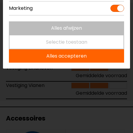
Marketing
Vestiging Apeldoorn
Gemiddelde voorraad
Alles afwijzen
Vestiging Breda
Beperkte voorraad
Selectie toestaan
Vestiging Capelle a/d IJssel
Alles accepteren
Gemiddelde voorraad
Vestiging Eindhoven
Gemiddelde voorraad
Vestiging Vianen
Gemiddelde voorraad
Accessoires