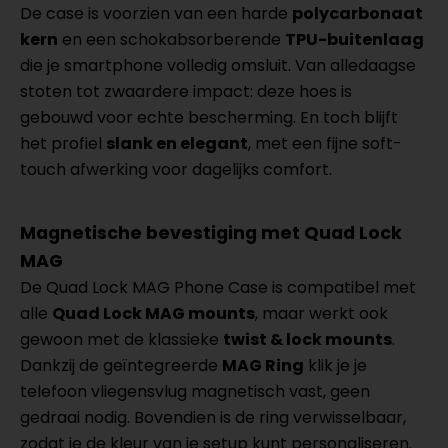
De case is voorzien van een harde
polycarbonaat
kern
en een schokabsorberende
TPU-buitenlaag
die je smartphone volledig omsluit. Van alledaagse
stoten tot zwaardere impact: deze hoes is
gebouwd voor echte bescherming. En toch blijft
het profiel
slank en elegant
, met een fijne soft-
touch afwerking voor dagelijks comfort.
Magnetische bevestiging met Quad Lock
MAG
De Quad Lock MAG Phone Case is compatibel met
alle
Quad Lock MAG mounts
, maar werkt ook
gewoon met de klassieke
twist & lock mounts
.
Dankzij de geïntegreerde
MAG Ring
klik je je
telefoon vliegensvlug magnetisch vast, geen
gedraai nodig. Bovendien is de ring verwisselbaar,
zodat je de kleur van je setup kunt personaliseren.