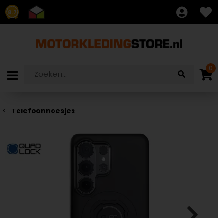
8.7
0
Telefoonhoesjes