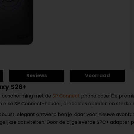
Reviews
Voorraad
axy S26+
ale bescherming met de
SP Connect
phone case. De premium
 op elke SP Connect-houder, draadloos opladen en sterke
obuust, elegant ontwerp ben je klaar voor nieuwe avontur
e dagelijkse activiteiten. Door de bijgeleverde SPC+ adapt