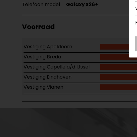
Telefoon model
Galaxy S26+
Voorraad
Vestiging Apeldoorn
Vestiging Breda
Vestiging Capelle a/d IJssel
Vestiging Eindhoven
Vestiging Vianen