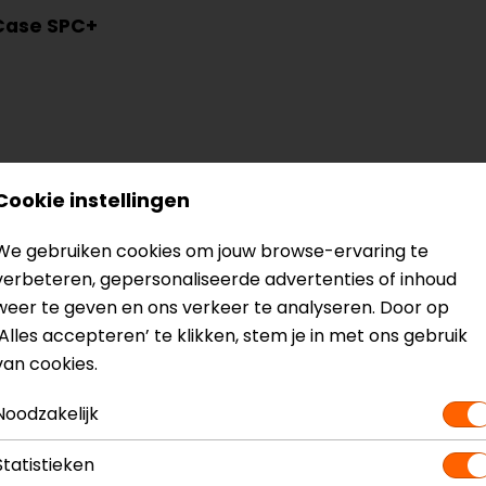
Case SPC+
Cookie instellingen
? Neem dan
contact
met ons op of kom langs in één van
o
We gebruiken cookies om jouw browse-ervaring te
kun je het product bekijken & passen en staan onze verko
verbeteren, gepersonaliseerde advertenties of inhoud
weer te geven en ons verkeer te analyseren. Door op
‘Alles accepteren’ te klikken, stem je in met ons gebruik
van cookies.
Noodzakelijk
26+
Model
Statistieken
Kleur