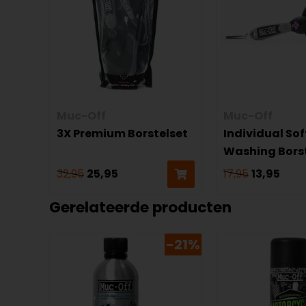
Muc-Off
Muc-Off
3X Premium Borstelset
Individual Sof
Washing Bors
32,95
25,95
17,95
13,95
Gerelateerde producten
-21%