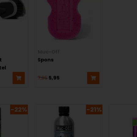
Muc-Off
t
Spons
tel
7,95
5,95
-22%
-21%