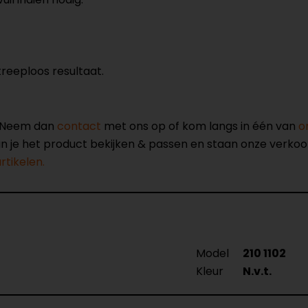
reeploos resultaat.
? Neem dan
contact
met ons op of kom langs in één van
o
kun je het product bekijken & passen en staan onze verko
tikelen.
Model
210 1102
Kleur
N.v.t.