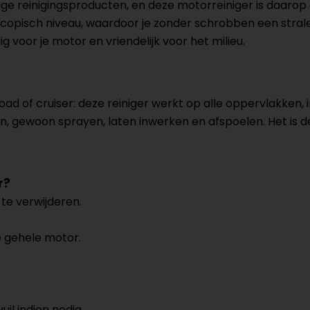
lige reinigingsproducten, en deze motorreiniger is daaro
scopisch niveau, waardoor je zonder schrobben een strale
ig voor je motor en vriendelijk voor het milieu.
road of cruiser: deze reiniger werkt op alle oppervlakken, 
n, gewoon sprayen, laten inwerken en afspoelen. Het is d
r?
 te verwijderen.
e gehele motor.
il indien nodig.