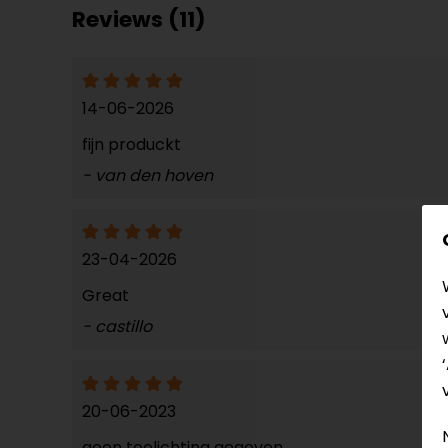
Reviews (11)
14-06-2026
fijn produckt
- van den hoven
23-04-2026
Great
- castillo
20-06-2023
geen toelichting gegeven