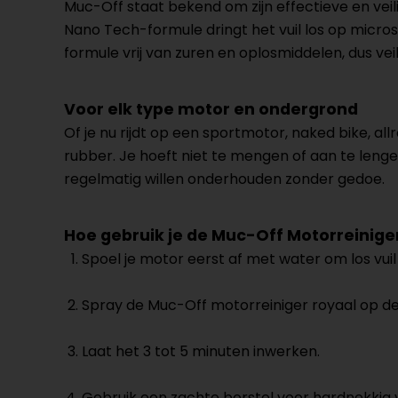
Muc-Off staat bekend om zijn effectieve en vei
Nano Tech-formule dringt het vuil los op micro
formule vrij van zuren en oplosmiddelen, dus veil
Voor elk type motor en ondergrond
Of je nu rijdt op een sportmotor, naked bike, all
rubber. Je hoeft niet te mengen of aan te lenge
regelmatig willen onderhouden zonder gedoe.
Hoe gebruik je de Muc-Off Motorreinige
Spoel je motor eerst af met water om los vuil
Spray de Muc-Off motorreiniger royaal op d
Laat het 3 tot 5 minuten inwerken.
Gebruik een zachte borstel voor hardnekkig vu