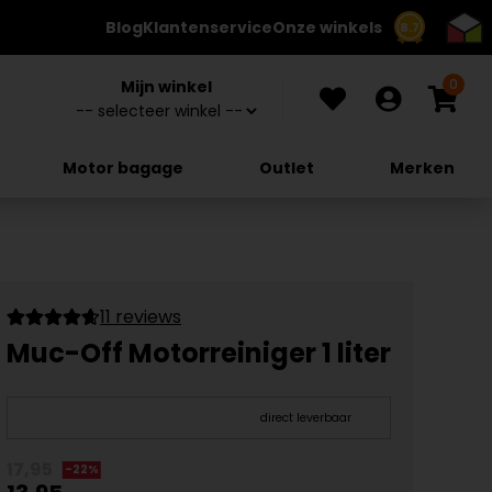
Blog
Klantenservice
Onze winkels
8.7
0
Mijn winkel
Motor bagage
Outlet
Merken
11 reviews
Muc-Off Motorreiniger 1 liter
direct leverbaar
17,95
-22%