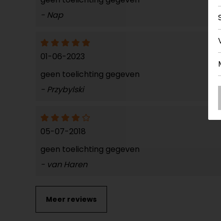
- Nap
01-06-2023
geen toelichting gegeven
- Przybylski
05-07-2018
geen toelichting gegeven
- van Haren