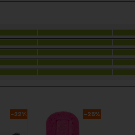
-22%
-25%