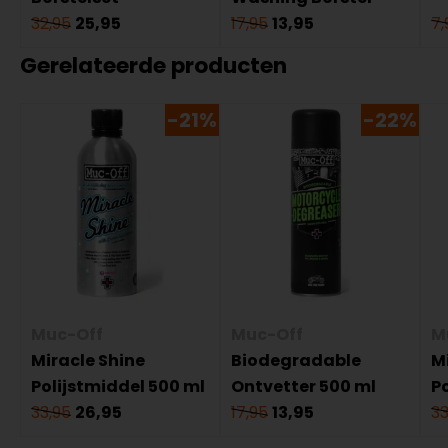
32,95
25,95
17,95
13,95
7,
Gerelateerde producten
-21%
-22%
Muc-Off
Muc-Off
M
Miracle Shine
Biodegradable
M
Polijstmiddel 500 ml
Ontvetter 500 ml
P
33,95
26,95
17,95
13,95
33