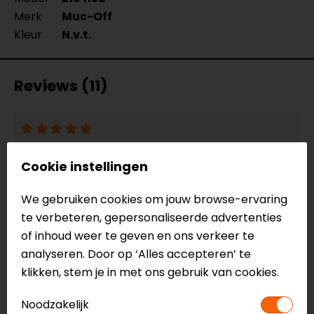
Merk
Muc-Off
Kleur
N.v.t.
Reviews (11)
14-06-2026
Cookie instellingen
fijn produckt
- van den hoven
We gebruiken cookies om jouw browse-ervaring
te verbeteren, gepersonaliseerde advertenties
of inhoud weer te geven en ons verkeer te
23-04-2026
analyseren. Door op ‘Alles accepteren’ te
klikken, stem je in met ons gebruik van cookies.
Great
- castillo
Noodzakelijk