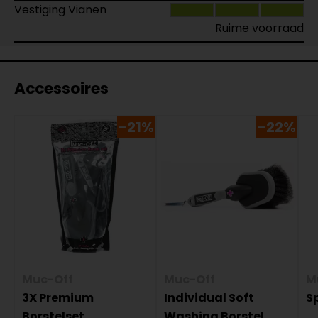
Vestiging Vianen
Ruime voorraad
Accessoires
-21%
-22%
Muc-Off
Muc-Off
M
3X Premium
Individual Soft
S
Borstelset
Washing Borstel