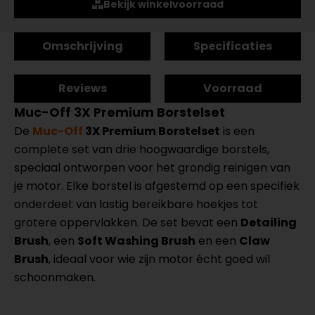
Bekijk winkelvoorraad
Omschrijving
Specificaties
Reviews
Voorraad
Muc-Off 3X Premium Borstelset
De
Muc-Off
3X Premium Borstelset
is een
complete set van drie hoogwaardige borstels,
speciaal ontworpen voor het grondig reinigen van
je motor. Elke borstel is afgestemd op een specifiek
onderdeel: van lastig bereikbare hoekjes tot
grotere oppervlakken. De set bevat een
Detailing
Brush
, een
Soft Washing Brush
en een
Claw
Brush
, ideaal voor wie zijn motor écht goed wil
schoonmaken.