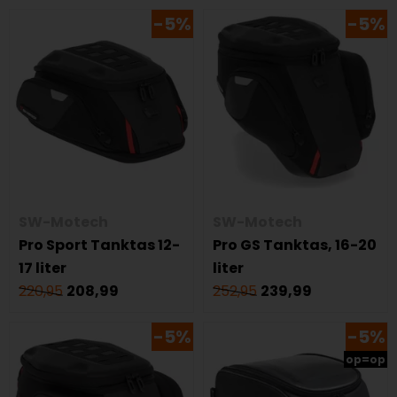
-5%
-5%
SW-Motech
SW-Motech
Pro Sport Tanktas 12-
Pro GS Tanktas, 16-20
17 liter
liter
220,95
208,99
252,95
239,99
-5%
-5%
op=op