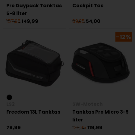
Pro Daypack Tanktas
Cockpit Tas
5-8 liter
157,95
149,99
89,95
54,00
-12%
LS2
SW-Motech
Freedom 13L Tanktas
Tanktas Pro Micro 3-5
liter
79,99
136,95
119,99