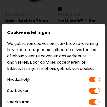
SW-Motech
SW-Motech
Quick-Lock Ion Three
Pro Micro WP 4 liter
Tanktas
Tanktas
Cookie instellingen
157,95
149,99
147,95
139,99
We gebruiken cookies om jouw browse-ervaring
-5%
te verbeteren, gepersonaliseerde advertenties
of inhoud weer te geven en ons verkeer te
analyseren. Door op ‘Alles accepteren’ te
klikken, stem je in met ons gebruik van cookies.
Noodzakelijk
Statistieken
SW-Motech
Voorkeuren
Pro Trial Tanktas 13-