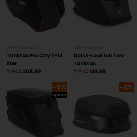
SW-Motech
SW-Motech
Tanktas Pro City 11-14
Quick-Lock Ion Two
liter
Tanktas
220,95
208,99
147,95
139,99
-5%
-5%
op=op