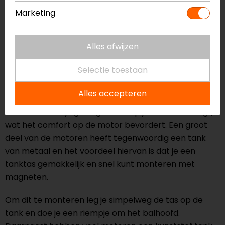
18 liter
Marketing
231,95
219,99
Alles afwijzen
Wat zijn de voordelen van een tanktas
op de motor?
Selectie toestaan
Een tanktas op de motor is ontzettend handig en
Alles accepteren
brengt diverse voordelen met zich mee. Het grootste
voordeel is dat je geen gewicht op je lichaam draagt,
wat het comfort op de motor bevordert. Een groot
deel van de motoren heeft tegenwoordig een tank
van metaal en het voordeel hiervan is dat je een
tanktas gemakkelijk en snel kunt monteren met
magneten.
Om dit te monteren leg je simpelweg de tas op de
tank en doe je een riempje om het balhoofd.