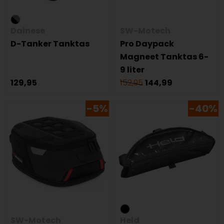
Dainese
SW-Motech
D-Tanker Tanktas
Pro Daypack
Magneet Tanktas 6-
9 liter
129,95
152,95
144,99
-5%
-40%
SW-Motech
Held