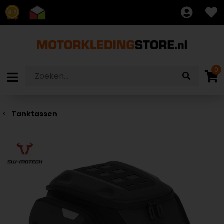
8.7
0
Tanktassen