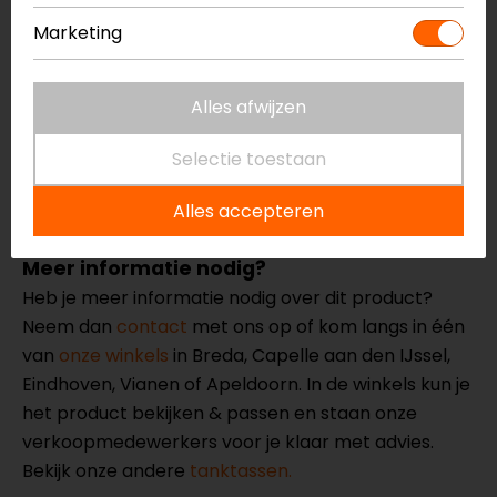
MOLLE-bevestiging van stabiel hypalon-
Marketing
materiaal
Reflecterende details
Mesh vakken aan de binnenkant
Alles afwijzen
Robuuste draagbeugel
Kabeldoorvoer voor en achter
Selectie toestaan
Wordt geleverd met regenhoes en zelfklevende
beschermfolie
Alles accepteren
Meer informatie nodig?
Heb je meer informatie nodig over dit product?
Neem dan
contact
met ons op of kom langs in één
van
onze winkels
in Breda, Capelle aan den IJssel,
Eindhoven, Vianen of Apeldoorn. In de winkels kun je
het product bekijken & passen en staan onze
verkoopmedewerkers voor je klaar met advies.
Bekijk onze andere
tanktassen.