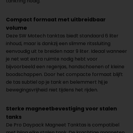
tankring nodig.
Compact formaat met uitbreidbaar
volume
Deze SW Motech tanktas biedt standaard 6 liter
inhoud, maar is dankzij een slimme ritssluiting
eenvoudig uit te breiden naar 9 liter. Ideaal wanneer
je net wat extra ruimte nodig hebt voor
bijvoorbeeld een regenjas, handschoenen of kleine
boodschappen. Door het compacte formaat blijft
de tas subtiel op je tank en belemmert hij je
bewegingsvrijheid niet tijdens het rijden.
Sterke magneetbevestiging voor stalen
tanks
De Pro Daypack Magneet Tanktas is compatibel
met bijna elke stalen tank. De krachtige magneten