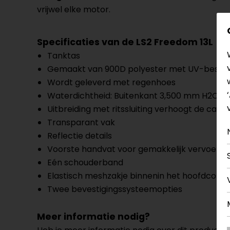
vrijwel elke motor.
Specificaties van de LS2 Freedom 13L
Tanktas
Gemaakt van 900D polyester met UV-besche
Wordt geleverd met regenhoes
Waterdichtheid: Buitenkant 3,500 mm H2O 
Uitbreiding met ritssluiting verhoogt de capac
Transparant vak
Reflectie details
Voorste handvat voor gemakkelijk vervoer
Eén schouderband
Elastisch meshzakje binnenin het hoofdcom
Twee bevestigingssysteemopties
Meer informatie nodig?