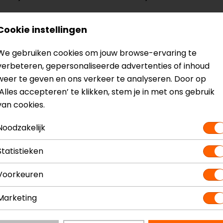
Cookie instellingen
We gebruiken cookies om jouw browse-ervaring te
verbeteren, gepersonaliseerde advertenties of inhoud
rming en waterafstotende behandeling
weer te geven en ons verkeer te analyseren. Door op
‘Alles accepteren’ te klikken, stem je in met ons gebruik
Regenhoes 5,000 mm H2O
van cookies.
iteit van 13L naar 16L
Noodzakelijk
Statistieken
partiment
Voorkeuren
Marketing