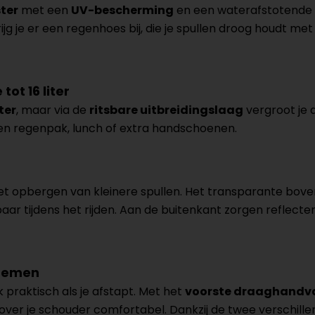
ter
met een
UV-bescherming
en een waterafstotende 
ijg je er een regenhoes bij, die je spullen droog houdt m
ot 16 liter
iter
, maar via de
ritsbare uitbreidingslaag
vergroot je 
een regenpak, lunch of extra handschoenen.
t opbergen van kleinere spullen. Het transparante boven
baar tijdens het rijden. Aan de buitenkant zorgen reflecte
 nemen
praktisch als je afstapt. Met het
voorste draaghandv
ver je schouder comfortabel. Dankzij de twee verschille