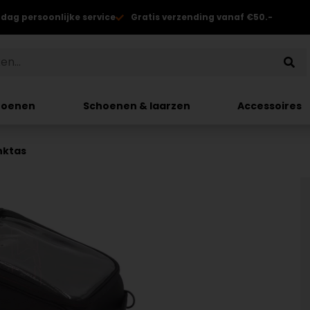
 dag persoonlijke service
Gratis verzending vanaf €50.-
hoenen
Schoenen & laarzen
Accessoires
nktas