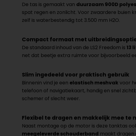
De tas is gemaakt van
duurzaam 900D polyes
spat regen en zonlicht. Voor zwaardere buien kr
zelf is waterbestendig tot 3.500 mm H2O.
Compact formaat met uitbreidingsoptie t
De standaard inhoud van de LS2 Freedom is
13 l
net dat beetje extra ruimte voor bijvoorbeeld 
Slim ingedeeld voor praktisch gebruik
Binnenin vind je een
elastisch meshvak
voor he
telefoon of navigatiekaart, handig en snel zicht
schemer of slecht weer.
Flexibel te dragen en makkelijk mee te
Naast montage op de motor is deze tanktas ook 
meegeleverde schouderband
maakt dragen o