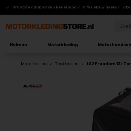
Grootste aanbod van Nederland
5 fysieke winkels
Elke
Helmen
Motorkleding
Motorhandsc
Motortassen
Tanktassen
LS2 Freedom 13L Ta