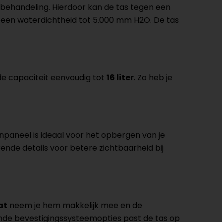
behandeling. Hierdoor kan de tas tegen een
et een waterdichtheid tot 5.000 mm H2O. De tas
de capaciteit eenvoudig tot
16 liter
. Zo heb je
paneel is ideaal voor het opbergen van je
rende details voor betere zichtbaarheid bij
at
neem je hem makkelijk mee en de
nde bevestigingssysteemopties past de tas op