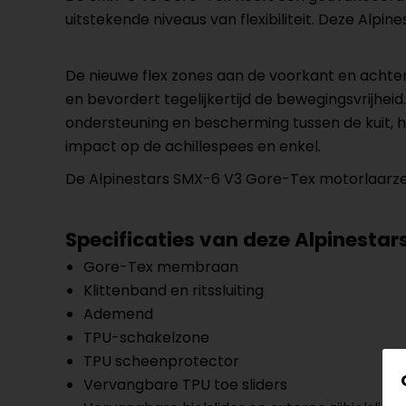
uitstekende niveaus van flexibiliteit. Deze Al
De nieuwe flex zones aan de voorkant en achter
en bevordert tegelijkertijd de bewegingsvrijhe
ondersteuning en bescherming tussen de kuit, 
impact op de achillespees en enkel.
De Alpinestars SMX-6 V3 Gore-Tex motorlaarzen
Specificaties van deze Alpinesta
Gore-Tex membraan
Klittenband en ritssluiting
Ademend
TPU-schakelzone
TPU scheenprotector
Vervangbare TPU toe sliders