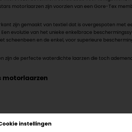
pinestars motorlaarzen zijn voorzien van een Gore-Tex me
kant zijn gemaakt van textiel dat is overgespoten met 
id. Een evolutie van het unieke enkelbrace beschermings
het scheenbeen en de enkel, voor superieure beschermi
 zijn de perfecte waterdichte laarzen die toch ademend
rs motorlaarzen
Cookie instellingen