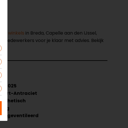
nze winkels
in Breda, Capelle aan den IJssel,
opmedewerkers voor je klaar met advies. Bekijk
333025
wart-Antraciet
ynthetisch
oog
iet geventileerd