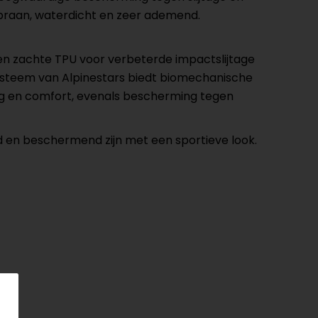
mbraan, waterdicht en zeer ademend.
een zachte TPU voor verbeterde impactslijtage
systeem van Alpinestars biedt biomechanische
ng en comfort, evenals bescherming tegen
 en beschermend zijn met een sportieve look.