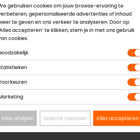
We gebruiken cookies om jouw browse-ervaring te
verbeteren, gepersonaliseerde advertenties of inhoud
weer te geven en ons verkeer te analyseren. Door op
‘Alles accepteren’ te klikken, stem je in met ons gebruik
? Neem dan
contact
met ons op of kom langs in één van
o
van cookies.
kun je het product bekijken & passen en staan onze verko
Noodzakelijk
Statistieken
Voorkeuren
rzen
Model
2
Marketing
Kleur
Z
Materiaal
S
Alles afwijzen
Selectie toestaan
Alles accepteren
Schachthoogte
H
Ventilatie
N