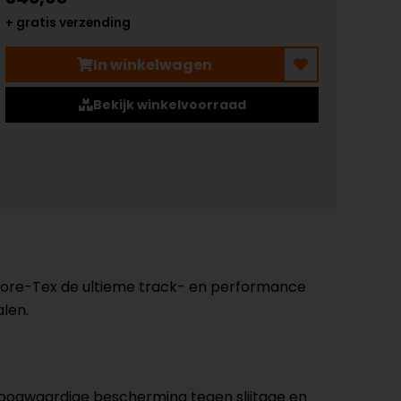
+ gratis verzending
In winkelwagen
Bekijk winkelvoorraad
re-Tex de ultieme track- en performance
len.
oogwaardige bescherming tegen slijtage en