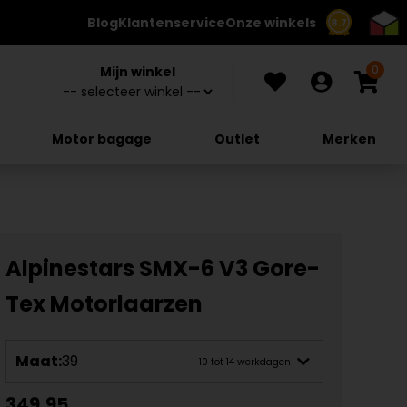
Blog
Klantenservice
Onze winkels
8.7
0
Mijn winkel
Motor bagage
Outlet
Merken
Alpinestars SMX-6 V3 Gore-
Tex Motorlaarzen
Maat:
39
10 tot 14 werkdagen
349,95