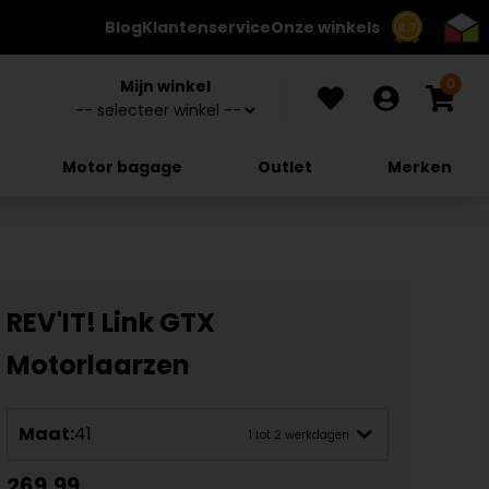
Blog
Klantenservice
Onze winkels
8.7
0
Mijn winkel
Motor bagage
Outlet
Merken
REV'IT! Link GTX
Motorlaarzen
Maat:
41
1 tot 2 werkdagen
269,99