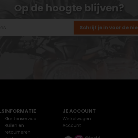
Op de hoogte blijven?
Schrijf je in voor de n
LS
INFORMATIE
JE ACCOUNT
Klantenservice
Winkelwagen
Ruilen en
Account
retourneren