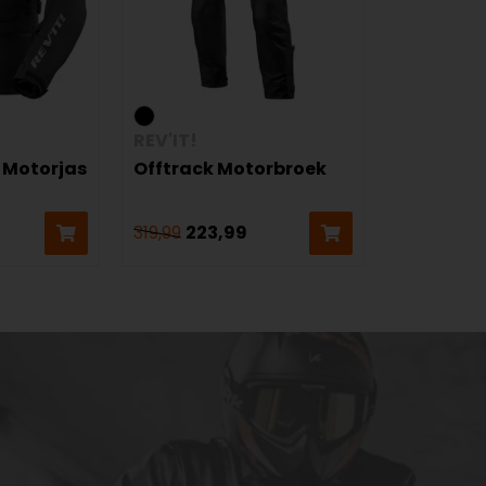
REV'IT!
 Motorjas
Offtrack Motorbroek
319,99
223,99