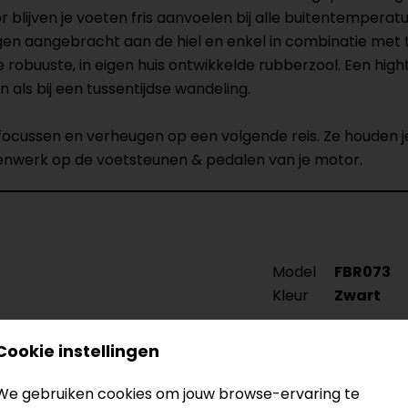
lijven je voeten fris aanvoelen bij alle buitentemperat
n aangebracht aan de hiel en enkel in combinatie met t
robuuste, in eigen huis ontwikkelde rubberzool. Een hig
 als bij een tussentijdse wandeling.
g focussen en verheugen op een volgende reis. Ze houde
tenwerk op de voetsteunen & pedalen van je motor.
Model
FBR073
Kleur
Zwart
Cookie instellingen
We gebruiken cookies om jouw browse-ervaring te