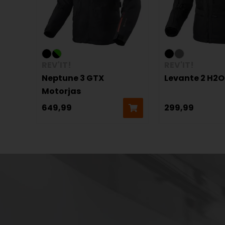
REV'IT!
REV'IT!
Neptune 3 GTX
Levante 2 H2O
Motorjas
649,99
299,99