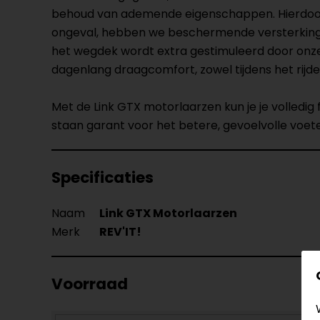
behoud van ademende eigenschappen. Hierdoor b
ongeval, hebben we beschermende versterkinge
het wegdek wordt extra gestimuleerd door onze 
dagenlang draagcomfort, zowel tijdens het rijden
Met de Link GTX motorlaarzen kun je je volledi
staan garant voor het betere, gevoelvolle voe
Specificaties
Naam
Link GTX Motorlaarzen
Merk
REV'IT!
Voorraad