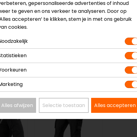
verbeteren, gepersonaliseerde advertenties of inhoud
weer te geven en ons verkeer te analyseren. Door op
‘Alles accepteren’ te klikken, stem je in met ons gebruik
van cookies.
Noodzakelijk
Statistieken
Voorkeuren
Marketing
op=op
-30%
Alles afwijzen
Selectie toestaan
Alles accepteren
op=op