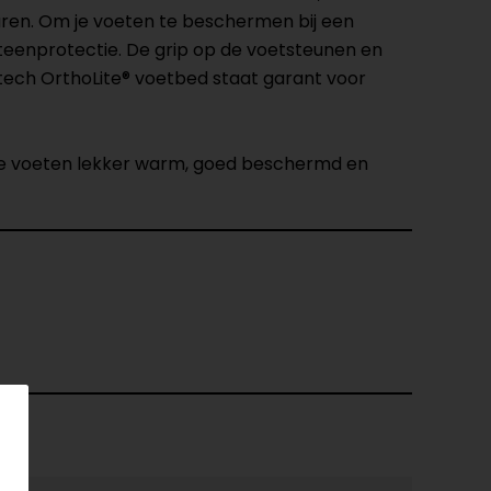
uren. Om je voeten te beschermen bij een
eenprotectie. De grip op de voetsteunen en
htech OrthoLite® voetbed staat garant voor
n je voeten lekker warm, goed beschermd en