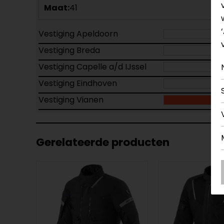
Maat:
41
Vestiging Apeldoorn
Vestiging Breda
Vestiging Capelle a/d IJssel
Vestiging Eindhoven
Vestiging Vianen
Gerelateerde producten