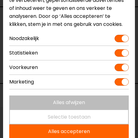
te verbeteren, gepersonaliseerde advertenties
of inhoud weer te geven en ons verkeer te
analyseren. Door op ‘Alles accepteren’ te
Reviews (1)
klikken, stem je in met ons gebruik van cookies.
Noodzakelijk
30-04-2020
Statistieken
geen toelichting gegeven
- Rentenaar
Voorkeuren
Marketing
Voorraad
Alles afwijzen
Selectie toestaan
Maat:
37
Alles accepteren
Vestiging Apeldoorn