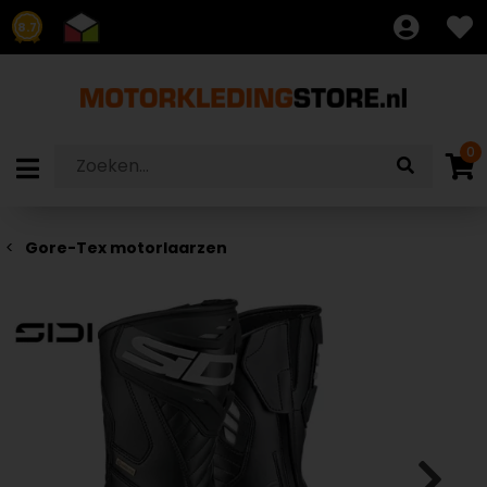
8.7
0
Gore-Tex motorlaarzen