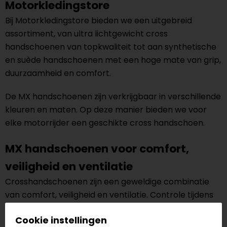
Motorkledingstore
Bij Motorkledingstore bieden we een uitgebreid
assortiment, van ultra lichtgewicht cross
handschoenen van topkwaliteit tot aan synthetische
en suède handschoenen met een hoge mate van grip,
duurzaamheid en comfort.
De MX handschoenen zijn verkrijgbaar in verschillende
kleuren en maten. Op deze manier bieden we voor
elke motorrijder een geschikte cross handschoen.
MX handschoenen voor comfort,
veiligheid en ventilatie
Crosshandschoenen zijn een geweldige combinatie
van comfort, veiligheid en ventilatie. Controle tijdens
het motorcrossen is essentieel, omdat je een goede
Cookie instellingen
grip moet houden op het stuur. Ze bieden