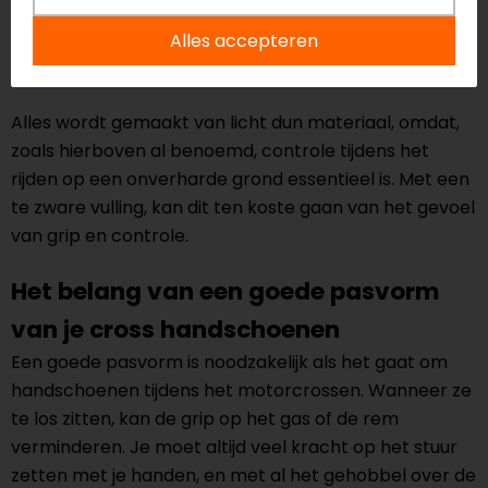
voorzien van een print die zorgt voor extra grip bij
Alles accepteren
droog of nat weer, zodat de rem goed vastgeknepen
kan worden – wanneer nodig.
Alles wordt gemaakt van licht dun materiaal, omdat,
zoals hierboven al benoemd, controle tijdens het
rijden op een onverharde grond essentieel is. Met een
te zware vulling, kan dit ten koste gaan van het gevoel
van grip en controle.
Het belang van een goede pasvorm
van je cross handschoenen
Een goede pasvorm is noodzakelijk als het gaat om
handschoenen tijdens het motorcrossen. Wanneer ze
te los zitten, kan de grip op het gas of de rem
verminderen. Je moet altijd veel kracht op het stuur
zetten met je handen, en met al het gehobbel over de