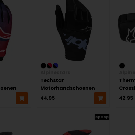
Alpinestars
Alpin
Techstar
Therm
hoenen
Motorhandschoenen
Cross
44,95
42,95
op=op