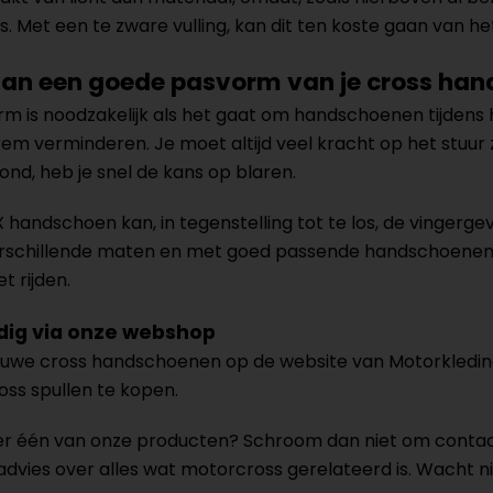
is. Met een te zware vulling, kan dit ten koste gaan van he
van een goede pasvorm van je cross ha
 is noodzakelijk als het gaat om handschoenen tijdens h
rem verminderen. Je moet altijd veel kracht op het stuur
ond, heb je snel de kans op blaren.
 handschoen kan, in tegenstelling tot te los, de vinger
verschillende maten en met goed passende handschoenen
t rijden.
dig via onze webshop
ieuwe cross handschoenen op de website van Motorkledings
ss spullen te kopen.
er één van onze producten? Schroom dan niet om conta
dvies over alles wat motorcross gerelateerd is. Wacht nie