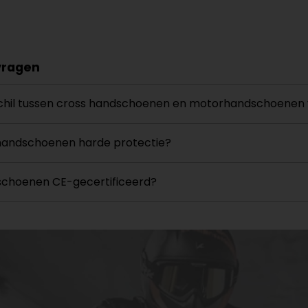
vragen
schil tussen cross handschoenen en motorhandschoenen
handschoenen harde protectie?
dschoenen CE-gecertificeerd?