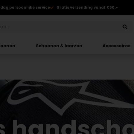
 dag persoonlijke service
Gratis verzending vanaf €50.-
hoenen
Schoenen & laarzen
Accessoires
s handsch