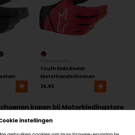
Alpinestars
Youth Kids Radar
oenen
Motorhandschoenen
25,95
choenen kopen bij Motorkledingstore
tore bieden we een uitgebreid assortiment, van ultra lic
Cookie instellingen
suède handschoenen met een hoge mate van grip, duurz
We gebruiken cookies om jouw browse-ervaring te