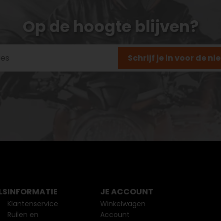
Op de hoogte blijven?
Schrijf je in voor de n
LS
INFORMATIE
JE ACCOUNT
Klantenservice
Winkelwagen
Ruilen en
Account