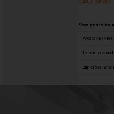
onze vijf winkels
.
Veelgestelde 
Wat is het ver
Hebben cross 
Zijn cross han