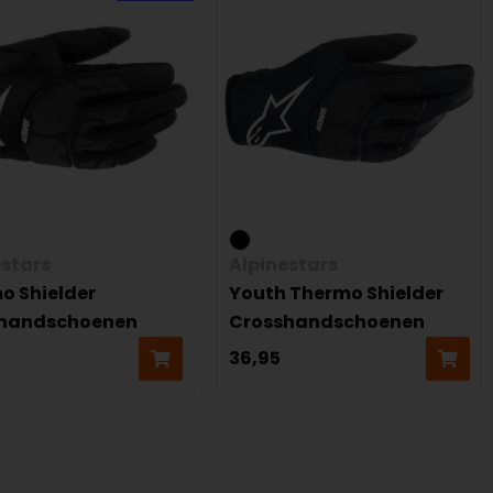
estars
Alpinestars
o Shielder
Youth Thermo Shielder
handschoenen
Crosshandschoenen
36,95