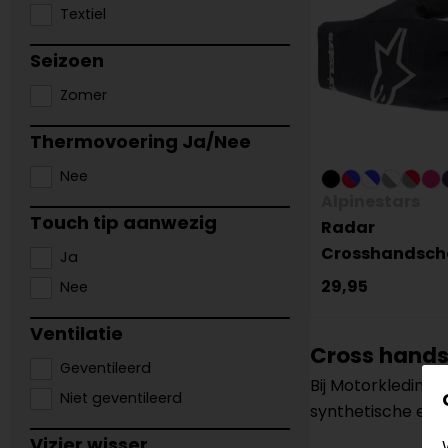
Textiel
Seizoen
Zomer
Thermovoering Ja/Nee
Nee
Alpinestars
Touch tip aanwezig
Radar
Crosshandsch
Ja
29,95
Nee
Ventilatie
Cross hands
Geventileerd
Bij Motorkledings
Niet geventileerd
synthetische en 
Vizier wisser