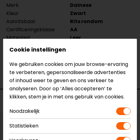
Merk
Dainese
Kleur
Zwart
Aanritsbaar
Rits rondom
Certificeringsklasse
AA
Materiaal
Leer
Rijstijl
Sportief
Cookie instellingen
Seizoen
Zomer
Thermovoering Ja/Nee
Nee
We gebruiken cookies om jouw browse-ervaring
Ventilatie
Niet geperforeerd
te verbeteren, gepersonaliseerde advertenties
Waterdicht
Nee
of inhoud weer te geven en ons verkeer te
analyseren. Door op ‘Alles accepteren’ te
klikken, stem je in met ons gebruik van cookies.
Voorraad
Noodzakelijk
Statistieken
Maat:
54