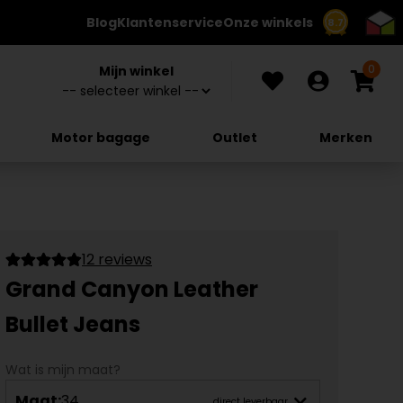
Blog
Klantenservice
Onze winkels
8.7
0
Mijn winkel
Motor bagage
Outlet
Merken
12 reviews
Grand Canyon Leather
Bullet Jeans
Wat is mijn maat?
Maat:
34
direct leverbaar