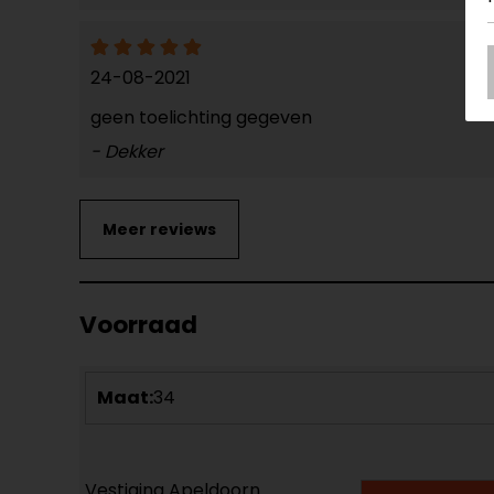
24-08-2021
geen toelichting gegeven
- Dekker
Voorraad
Maat:
34
Vestiging Apeldoorn