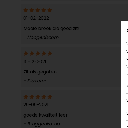
01-02-2022
Mooie broek die goed zit!
- Hoogenboom
16-12-2021
Zit als gegoten
- Klaveren
29-09-2021
goede kwaliteit leer
- Bruggenkamp