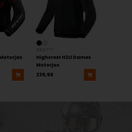
REV'IT!
 Motorjas
Highcrest H2O Dames
Motorjas
239,99