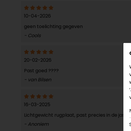
10-04-2026
geen toelichting gegeven
- Cools
20-02-2026
Past goed ????
- van Bilsen
16-03-2025
Lichtgewicht rugplaat, past precies in de jas
- Anoniem