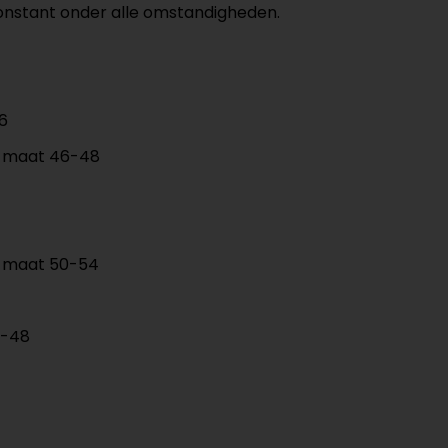
constant onder alle omstandigheden.
6
n maat 46-48
n maat 50-54
6-48