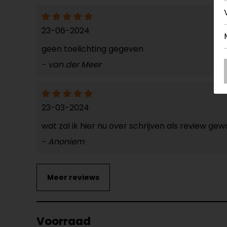
23-06-2024
geen toelichting gegeven
- van der Meer
23-03-2024
wat zal ik hier nu over schrijven als review g
- Anoniem
Voorraad