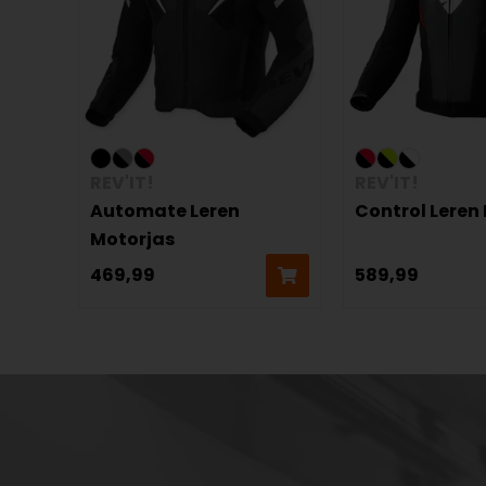
REV'IT!
REV'IT!
Automate Leren
Control Leren
Motorjas
469,99
589,99