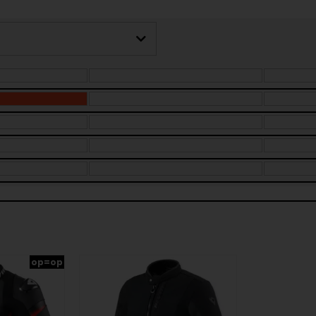
op=op