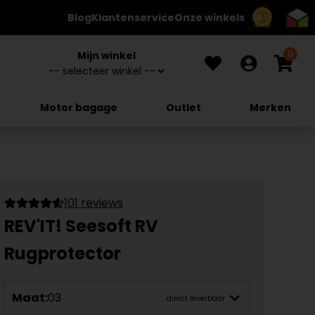
Blog
Klantenservice
Onze winkels
8.7
0
Mijn winkel
Motor bagage
Outlet
Merken
101 reviews
REV'IT! Seesoft RV
Rugprotector
Maat:
03
direct leverbaar