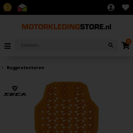
8.7
0
Rugprotectoren