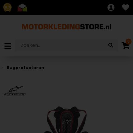
8.7
0
Rugprotectoren