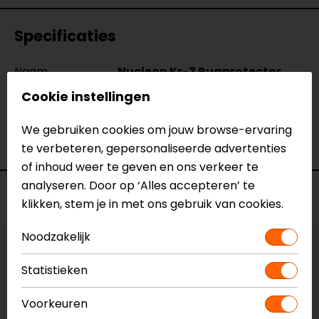
Specificaties
Naam
Nucleon Kr-3 Rugprotector
Model
6504718
Cookie instellingen
Merk
Alpinestars
Kleur
Zwart-Rood
We gebruiken cookies om jouw browse-ervaring
Protectieniveau
Level 2
te verbeteren, gepersonaliseerde advertenties
of inhoud weer te geven en ons verkeer te
analyseren. Door op ‘Alles accepteren’ te
Voorraad
klikken, stem je in met ons gebruik van cookies.
Noodzakelijk
Maat:
S
Statistieken
Vestiging Apeldoorn
Voorkeuren
Beperkte voorraad