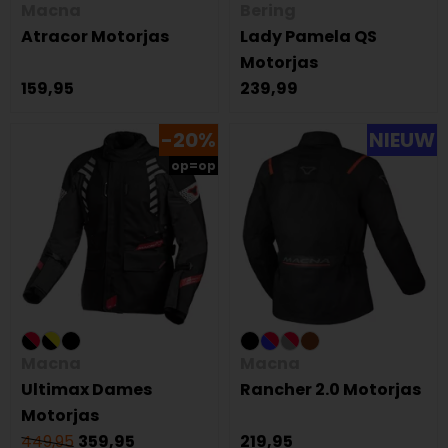
Macna
Bering
Atracor Motorjas
Lady Pamela QS
Motorjas
159,95
239,99
-20%
NIEUW
op=op
Macna
Macna
Ultimax Dames
Rancher 2.0 Motorjas
Motorjas
449,95
359,95
219,95