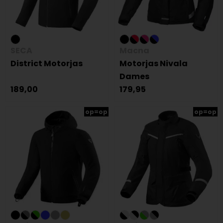
SECA
Macna
District Motorjas
Motorjas Nivala
Dames
189,00
179,95
op=op
op=op