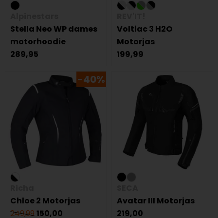
Alpinestars
REV'IT!
Stella Neo WP dames
Voltiac 3 H2O
motorhoodie
Motorjas
289,95
199,99
-40%
Richa
SECA
Chloe 2 Motorjas
Avatar III Motorjas
249,99
150,00
219,00