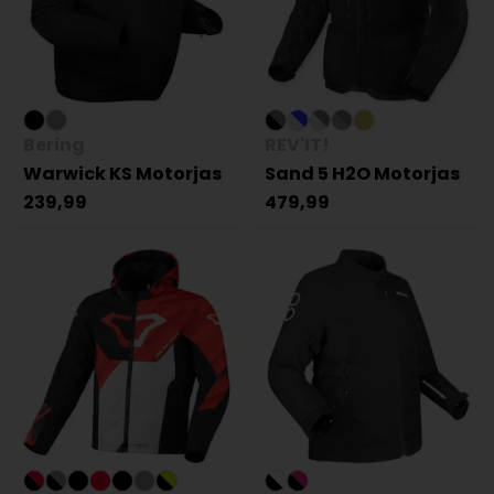
Bering
REV'IT!
Warwick KS Motorjas
Sand 5 H2O Motorjas
239,99
479,99