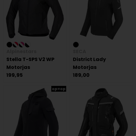
Alpinestars
SECA
Stella T-SPS V2 WP
District Lady
Motorjas
Motorjas
199,95
189,00
op=op