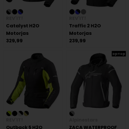
REV'IT!
REV'IT!
Catalyst H2O
Traffic 2 H2O
Motorjas
Motorjas
329,99
239,99
op=op
REV'IT!
Alpinestars
Outback 5 H2O
ZACA WATERPROOF