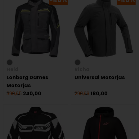
-40%
-40%
Held
Richa
Lonborg Dames
Universal Motorjas
Motorjas
399,95
240,00
299,99
180,00