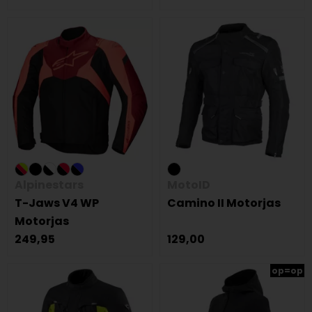
Alpinestars
MotoID
T-Jaws V4 WP
Camino II Motorjas
Motorjas
249,95
129,00
op=op