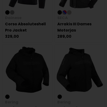
Dainese
SECA
Corso Absoluteshell
Arrakis III Dames
Pro Jacket
Motorjas
329,00
289,00
Bering
Bering