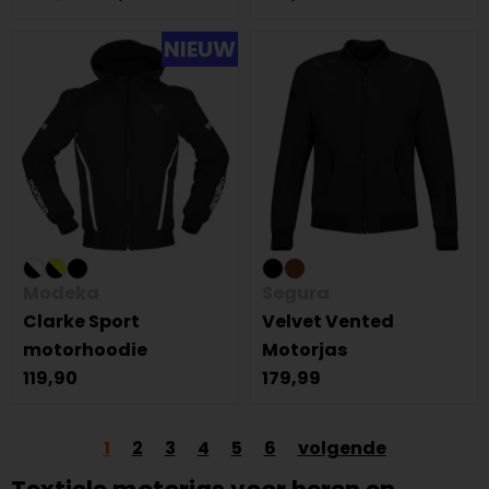
NIEUW
Modeka
Segura
Clarke Sport
Velvet Vented
motorhoodie
Motorjas
119,90
179,99
1
2
3
4
5
6
volgende