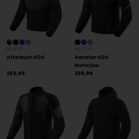
REV'IT!
REV'IT!
Afterburn H2O
Venator H2O
Motorjas
269,99
289,99