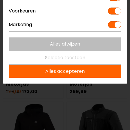
op=op
-40%
Voorkeuren
op=op
Marketing
Alles afwijzen
Selectie toestaan
Lindstrands
REV'IT!
Alles accepteren
Liden Dames
Afterburn H2O Dames
Motorjas
Motorjas
289,00
173,00
269,99