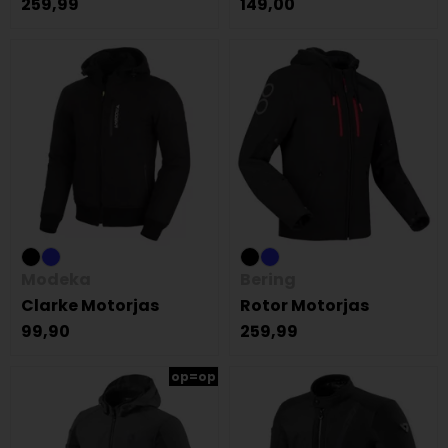
259,99
149,00
Modeka
Bering
Clarke Motorjas
Rotor Motorjas
99,90
259,99
op=op