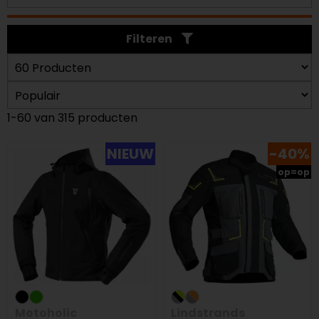
Filteren
1-60 van 315 producten
NIEUW
-40%
op=op
Motoholic
Lindstrands