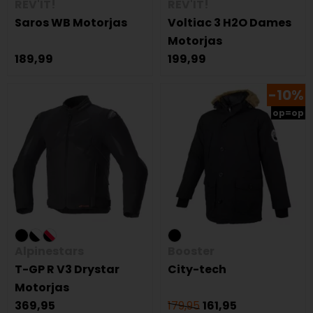
REV'IT!
REV'IT!
Saros WB Motorjas
Voltiac 3 H2O Dames
Motorjas
189,99
199,99
-10%
op=op
Alpinestars
Booster
T-GP R V3 Drystar
City-tech
Motorjas
369,95
179,95
161,95