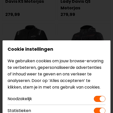
Davis KS Motorjas
Lady Davis QS
Motorjas
279,99
279,99
Cookie instellingen
We gebruiken cookies om jouw browse-ervaring
te verbeteren, gepersonaliseerde advertenties
of inhoud weer te geven en ons verkeer te
analyseren. Door op ‘Alles accepteren’ te
Alpinestars
LS2
klikken, stem je in met ons gebruik van cookies.
Andes V4 Drystar
Zirconium Evo
Motorjas
Motorjas
Noodzakelijk
299,95
199,00
Statistieken