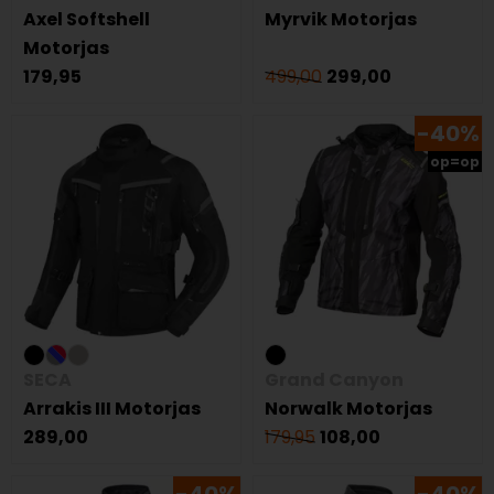
Axel Softshell
Myrvik Motorjas
Motorjas
179,95
499,00
299,00
-40%
op=op
SECA
Grand Canyon
Arrakis III Motorjas
Norwalk Motorjas
289,00
179,95
108,00