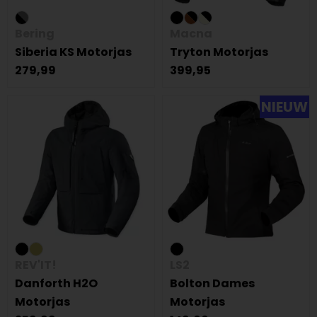
Bering
Macna
Siberia KS Motorjas
Tryton Motorjas
279,99
399,95
NIEUW
REV'IT!
LS2
Danforth H2O
Bolton Dames
Motorjas
Motorjas