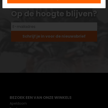
Op de hoogte blijven?
Schrijf je in voor de nieuwsbrief
BEZOEK EEN VAN ONZE WINKELS
Apeldoorn