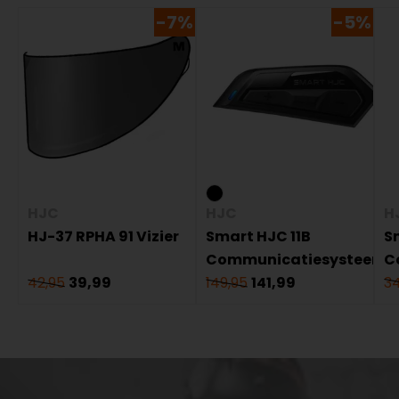
-7%
-5%
HJC
HJC
H
HJ-37 RPHA 91 Vizier
Smart HJC 11B
S
Communicatiesysteem
C
42,95
39,99
149,95
141,99
34