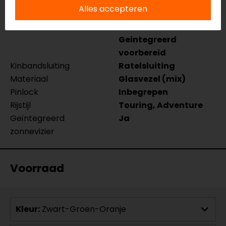
Kleur
Zwart-Groen-Oranje
Alles accepteren
Certificering
ECE 22.06
Communicatie
Universeel voorbereid,
Geintegreerd
voorbereid
Kinbandsluiting
Ratelsluiting
Materiaal
Glasvezel (mix)
Pinlock
Inbegrepen
Rijstijl
Touring, Adventure
Geïntegreerd
Ja
zonnevizier
Voorraad
Kleur:
Zwart-Groen-Oranje