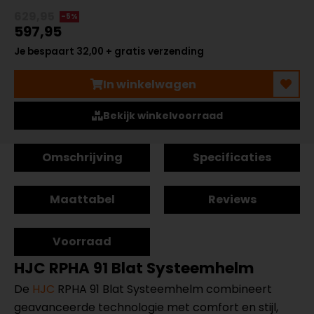
629,95
-5%
597,95
Je bespaart 32,00 + gratis verzending
In winkelwagen
Bekijk winkelvoorraad
Omschrijving
Specificaties
Maattabel
Reviews
Voorraad
HJC RPHA 91 Blat Systeemhelm
De
HJC
RPHA 91 Blat Systeemhelm combineert
geavanceerde technologie met comfort en stijl,