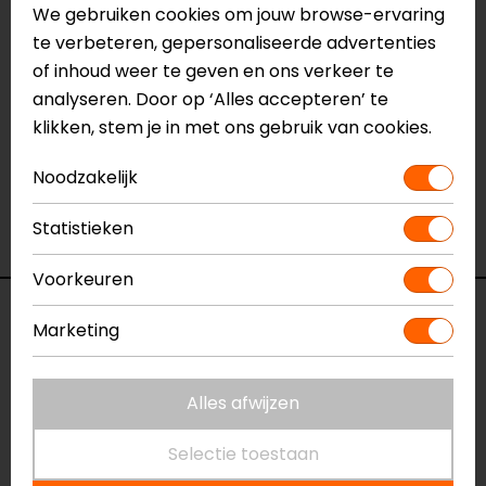
We gebruiken cookies om jouw browse-ervaring
Meer informatie nodig?
te verbeteren, gepersonaliseerde advertenties
Heb je meer informatie nodig over dit product?
of inhoud weer te geven en ons verkeer te
Neem dan
contact
met ons op of kom langs in één
analyseren. Door op ‘Alles accepteren’ te
van
onze winkels
in Breda, Capelle aan den IJssel,
klikken, stem je in met ons gebruik van cookies.
Eindhoven, Vianen of Apeldoorn. In de winkels kun je
het product bekijken & passen en staan onze
Noodzakelijk
verkoopmedewerkers voor je klaar met advies.
Statistieken
Bekijk ook onze andere
systeemhelmen.
Voorkeuren
Specificaties
Marketing
Naam
RPHA 91 Blat
Systeemhelm
Alles afwijzen
Model
1351867
Selectie toestaan
Merk
HJC