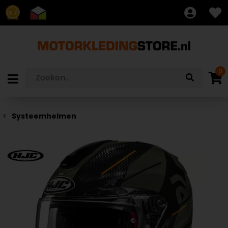
8.7
0
Systeemhelmen