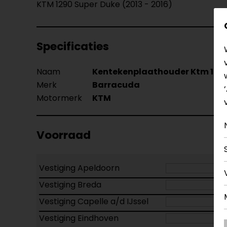
KTM 1290 Super Duke (2013 - 2016)
Specificaties
Naam
Kentekenplaathouder Ktm 1290 
Merk
Barracuda
Motormerk
KTM
Voorraad
Vestiging Apeldoorn
Vestiging Breda
Vestiging Capelle a/d IJssel
Vestiging Eindhoven