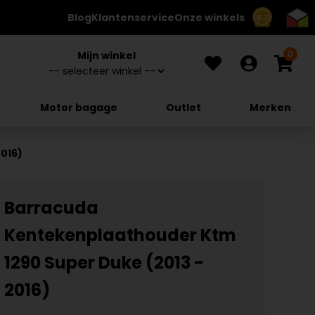
Blog
Klantenservice
Onze winkels
8.7
0
Mijn winkel
Motor bagage
Outlet
Merken
016)
Barracuda
Kentekenplaathouder Ktm
1290 Super Duke (2013 -
2016)