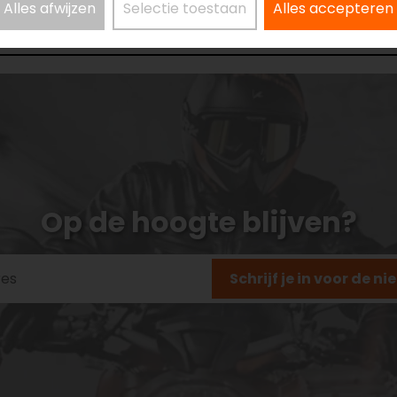
Alles afwijzen
Selectie toestaan
Alles accepteren
Op de hoogte blijven?
Schrijf je in voor de n