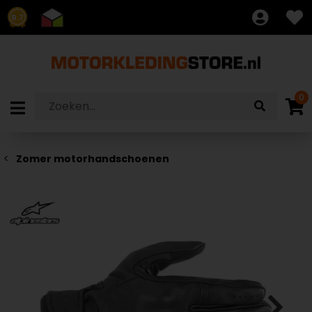
8.7
0
Zomer motorhandschoenen