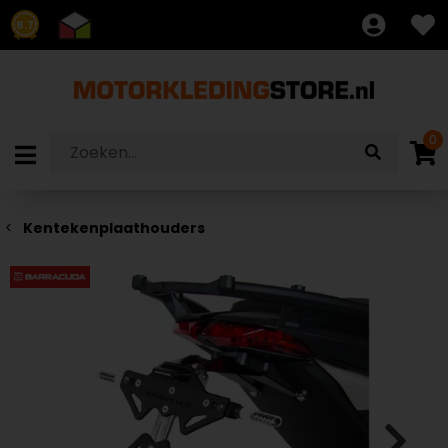
8.7
0
Kentekenplaathouders