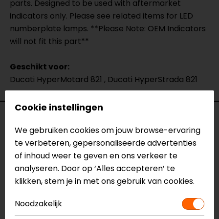
parts. Designed to be used with aftermarket
indicators only. Please see related items for LED
numberplate lamps. **Please Note: OEM Indicators
will not fit this part**
Geschikt voor:
Ducati HyperMotard 821 , Ducati HyperStrada 821
Cookie instellingen
Specificaties
We gebruiken cookies om jouw browse-ervaring
te verbeteren, gepersonaliseerde advertenties
Naam
Kentekenplaathouder Ducati
of inhoud weer te geven en ons verkeer te
Hypermotard 821/Hyperstrada 821
analyseren. Door op ‘Alles accepteren’ te
Model
DH8104
klikken, stem je in met ons gebruik van cookies.
Merk
Barracuda
Kleur
N.v.t.
Noodzakelijk
Motormerk
Ducati