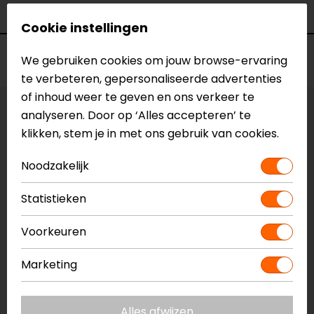
Kleur
Zwart-Oranje
Cookie instellingen
Voorraad
We gebruiken cookies om jouw browse-ervaring
te verbeteren, gepersonaliseerde advertenties
of inhoud weer te geven en ons verkeer te
analyseren. Door op ‘Alles accepteren’ te
Kleur:
Zwart-Oranje
klikken, stem je in met ons gebruik van cookies.
Vestiging Apeldoorn
Noodzakelijk
Niet op voorraad
Vestiging Breda
Statistieken
Niet op voorraad
Voorkeuren
Vestiging Capelle a/d IJssel
Niet op voorraad
Marketing
Vestiging Eindhoven
Niet op voorraad
Alles afwijzen