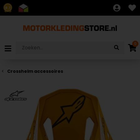
8.7
0
Crosshelm accessoires