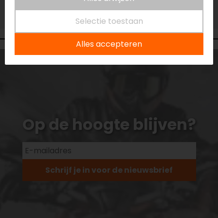
Vestiging Vianen
Niet op voorraad
Selectie toestaan
Alles accepteren
Op de hoogte blijven?
Schrijf je in voor de nieuwsbrief