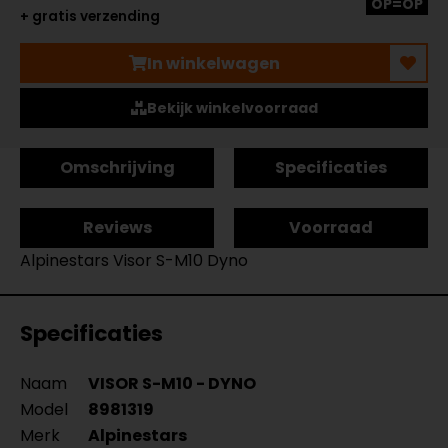
OP=OP
+ gratis verzending
In winkelwagen
Bekijk winkelvoorraad
Omschrijving
Specificaties
Reviews
Voorraad
Alpinestars Visor S-M10 Dyno
Specificaties
Naam
VISOR S-M10 - DYNO
Model
8981319
Merk
Alpinestars