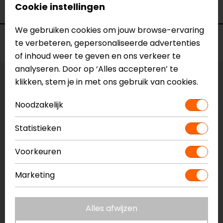
Cookie instellingen
Kleur
Blauw
We gebruiken cookies om jouw browse-ervaring
Voorraad
te verbeteren, gepersonaliseerde advertenties
of inhoud weer te geven en ons verkeer te
analyseren. Door op ‘Alles accepteren’ te
klikken, stem je in met ons gebruik van cookies.
Vestiging Apeldoorn
Niet op voorraad
Noodzakelijk
Vestiging Breda
Niet op voorraad
Statistieken
Vestiging Capelle a/d IJssel
Voorkeuren
Niet op voorraad
Vestiging Eindhoven
Marketing
Niet op voorraad
Vestiging Vianen
Alles afwijzen
Niet op voorraad