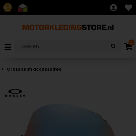
8.7
0
Crosshelm accessoires