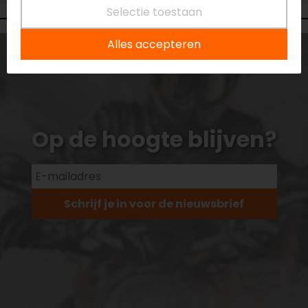
Selectie toestaan
Alles accepteren
Op de hoogte blijven?
Schrijf je in voor de nieuwsbrief