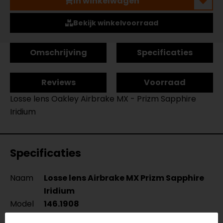
In winkelwagen
Bekijk winkelvoorraad
Omschrijving
Specificaties
Reviews
Voorraad
Losse lens Oakley Airbrake MX - Prizm Sapphire
Iridium
Specificaties
Naam
Losse lens Airbrake MX Prizm Sapphire
Iridium
Model
146.1908
Merk
Oakley